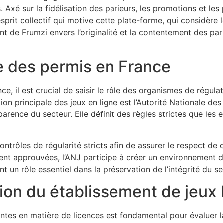
 Axé sur la fidélisation des parieurs, les promotions et les
prit collectif qui motive cette plate-forme, qui considère 
de Frumzi envers l’originalité et la contentement des parie
e des permis en France
nce, il est crucial de saisir le rôle des organismes de régu
tion principale des jeux en ligne est l’Autorité Nationale de
sparence du secteur. Elle définit des règles strictes que les
contrôles de régularité stricts afin de assurer le respect de
ent approuvées, l’ANJ participe à créer un environnement de 
 un rôle essentiel dans la préservation de l’intégrité du se
ion du établissement de jeux
tes en matière de licences est fondamental pour évaluer la