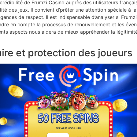
a crédibilité de Frumzi Casino auprès des utilisateurs franç
té des jeux. Il convient d’prêter une attention spéciale à la
xigences de respect. Il est indispensable d’analyser si Frumz
prendre en compte la processus de renouvellement et les éve
érents aspects nous aidera de mieux appréhender la légitim
re et protection des joueurs