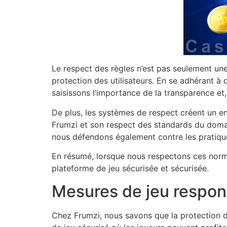
Le respect des règles n’est pas seulement une
protection des utilisateurs. En se adhérant à
saisissons l’importance de la transparence et,
De plus, les systèmes de respect créent un e
Frumzi et son respect des standards du domai
nous défendons également contre les pratiques
En résumé, lorsque nous respectons ces norme
plateforme de jeu sécurisée et sécurisée.
Mesures de jeu respon
Chez Frumzi, nous savons que la protection 