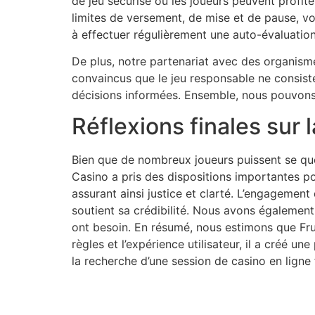
de jeu sécurisé où les joueurs peuvent profit
limites de versement, de mise et de pause, v
à effectuer régulièrement une auto-évaluation
De plus, notre partenariat avec des organisme
convaincus que le jeu responsable ne consist
décisions informées. Ensemble, nous pouvons d
Réflexions finales sur 
Bien que de nombreux joueurs puissent se ques
Casino a pris des dispositions importantes po
assurant ainsi justice et clarté. L’engageme
soutient sa crédibilité. Nous avons également
ont besoin. En résumé, nous estimons que Frum
règles et l’expérience utilisateur, il a créé u
la recherche d’une session de casino en ligne 