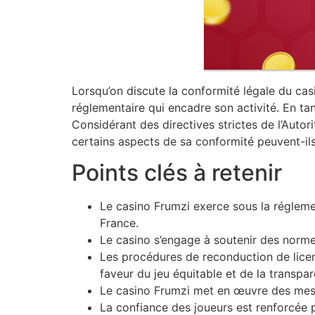
Lorsqu’on discute la conformité légale du cas
réglementaire qui encadre son activité. En tan
Considérant des directives strictes de l’Aut
certains aspects de sa conformité peuvent-il
Points clés à retenir
Le casino Frumzi exerce sous la réglemen
France.
Le casino s’engage à soutenir des norme
Les procédures de reconduction de lice
faveur du jeu équitable et de la transpa
Le casino Frumzi met en œuvre des mesur
La confiance des joueurs est renforcée pa