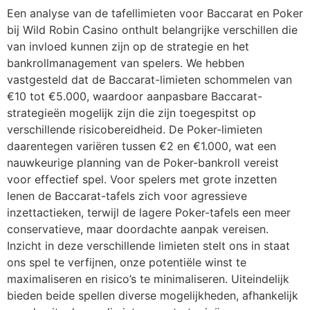
Een analyse van de tafellimieten voor Baccarat en Poker
bij Wild Robin Casino onthult belangrijke verschillen die
van invloed kunnen zijn op de strategie en het
bankrollmanagement van spelers. We hebben
vastgesteld dat de Baccarat-limieten schommelen van
€10 tot €5.000, waardoor aanpasbare Baccarat-
strategieën mogelijk zijn die zijn toegespitst op
verschillende risicobereidheid. De Poker-limieten
daarentegen variëren tussen €2 en €1.000, wat een
nauwkeurige planning van de Poker-bankroll vereist
voor effectief spel. Voor spelers met grote inzetten
lenen de Baccarat-tafels zich voor agressieve
inzettactieken, terwijl de lagere Poker-tafels een meer
conservatieve, maar doordachte aanpak vereisen.
Inzicht in deze verschillende limieten stelt ons in staat
ons spel te verfijnen, onze potentiële winst te
maximaliseren en risico’s te minimaliseren. Uiteindelijk
bieden beide spellen diverse mogelijkheden, afhankelijk