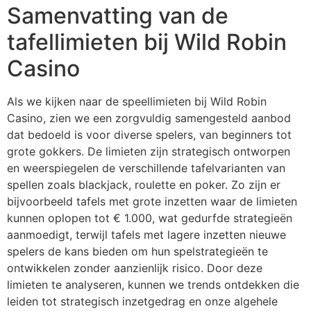
Samenvatting van de
tafellimieten bij Wild Robin
Casino
Als we kijken naar de speellimieten bij Wild Robin
Casino, zien we een zorgvuldig samengesteld aanbod
dat bedoeld is voor diverse spelers, van beginners tot
grote gokkers. De limieten zijn strategisch ontworpen
en weerspiegelen de verschillende tafelvarianten van
spellen zoals blackjack, roulette en poker. Zo zijn er
bijvoorbeeld tafels met grote inzetten waar de limieten
kunnen oplopen tot € 1.000, wat gedurfde strategieën
aanmoedigt, terwijl tafels met lagere inzetten nieuwe
spelers de kans bieden om hun spelstrategieën te
ontwikkelen zonder aanzienlijk risico. Door deze
limieten te analyseren, kunnen we trends ontdekken die
leiden tot strategisch inzetgedrag en onze algehele