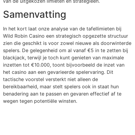
van de uitgekozen limieten en strategieën.
Samenvatting
In het kort laat onze analyse van de tafellimieten bij
Wild Robin Casino een strategisch opgezette structuur
zien die geschikt is voor zowel nieuwe als doorwinterde
spelers. De gelegenheid om al vanaf €5 in te zetten bij
blackjack, terwijl je toch kunt genieten van maximale
inzetten tot €10.000, toont bijvoorbeeld de inzet van
het casino aan een gevarieerde spelervaring. Dit
tactische voorstel versterkt niet alleen de
bereikbaarheid, maar stelt spelers ook in staat hun
benadering aan te passen en gevaren effectief af te
wegen tegen potentiële winsten.