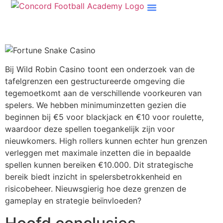
Bij Wild Robin Casino toont een onderzoek van de
tafelgrenzen een gestructureerde omgeving die
tegemoetkomt aan de verschillende voorkeuren van
spelers. We hebben minimuminzetten gezien die
beginnen bij €5 voor blackjack en €10 voor roulette,
waardoor deze spellen toegankelijk zijn voor
nieuwkomers. High rollers kunnen echter hun grenzen
verleggen met maximale inzetten die in bepaalde
spellen kunnen bereiken €10.000. Dit strategische
bereik biedt inzicht in spelersbetrokkenheid en
risicobeheer. Nieuwsgierig hoe deze grenzen de
gameplay en strategie beïnvloeden?