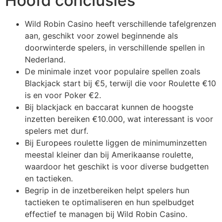
Hoofd conclusies
Wild Robin Casino heeft verschillende tafelgrenzen
aan, geschikt voor zowel beginnende als
doorwinterde spelers, in verschillende spellen in
Nederland.
De minimale inzet voor populaire spellen zoals
Blackjack start bij €5, terwijl die voor Roulette €10
is en voor Poker €2.
Bij blackjack en baccarat kunnen de hoogste
inzetten bereiken €10.000, wat interessant is voor
spelers met durf.
Bij Europees roulette liggen de minimuminzetten
meestal kleiner dan bij Amerikaanse roulette,
waardoor het geschikt is voor diverse budgetten
en tactieken.
Begrip in de inzetbereiken helpt spelers hun
tactieken te optimaliseren en hun spelbudget
effectief te managen bij Wild Robin Casino.