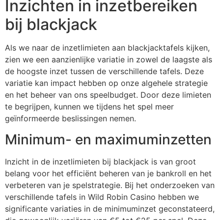
Inzichten in inzetbereiken
bij blackjack
Als we naar de inzetlimieten aan blackjacktafels kijken,
zien we een aanzienlijke variatie in zowel de laagste als
de hoogste inzet tussen de verschillende tafels. Deze
variatie kan impact hebben op onze algehele strategie
en het beheer van ons speelbudget. Door deze limieten
te begrijpen, kunnen we tijdens het spel meer
geïnformeerde beslissingen nemen.
Minimum- en maximuminzetten
Inzicht in de inzetlimieten bij blackjack is van groot
belang voor het efficiënt beheren van je bankroll en het
verbeteren van je spelstrategie. Bij het onderzoeken van
verschillende tafels in Wild Robin Casino hebben we
significante variaties in de minimuminzet geconstateerd,