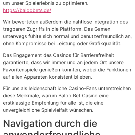
um unser Spielerlebnis zu optimieren.
https://baloobets.de/
Wir bewerteten außerdem die nahtlose Integration des
tragbaren Zugriffs in die Plattform. Das Gamen
unterwegs fühlte sich normal und benutzerfreundlich an,
ohne Kompromisse bei Leistung oder Grafikqualität.
Das Engagement des Casinos für Barrierefreiheit
garantierte, dass wir immer und an jedem Ort unsere
Favoritenspiele genießen konnten, wobei die Funktionen
auf allen Apparaten konsistent blieben.
Für uns als leidenschaftliche Casino-Fans unterstreichen
diese Merkmale, warum Baloo Bet Casino eine
erstklassige Empfehlung für alle ist, die eine
unvergleichliche Spielvielfalt wünschen.
Navigation durch die
anwenderfreundliche