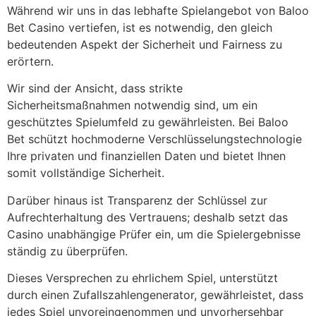
Während wir uns in das lebhafte Spielangebot von Baloo
Bet Casino vertiefen, ist es notwendig, den gleich
bedeutenden Aspekt der Sicherheit und Fairness zu
erörtern.
Wir sind der Ansicht, dass strikte
Sicherheitsmaßnahmen notwendig sind, um ein
geschütztes Spielumfeld zu gewährleisten. Bei Baloo
Bet schützt hochmoderne Verschlüsselungstechnologie
Ihre privaten und finanziellen Daten und bietet Ihnen
somit vollständige Sicherheit.
Darüber hinaus ist Transparenz der Schlüssel zur
Aufrechterhaltung des Vertrauens; deshalb setzt das
Casino unabhängige Prüfer ein, um die Spielergebnisse
ständig zu überprüfen.
Dieses Versprechen zu ehrlichem Spiel, unterstützt
durch einen Zufallszahlengenerator, gewährleistet, dass
jedes Spiel unvoreingenommen und unvorhersehbar