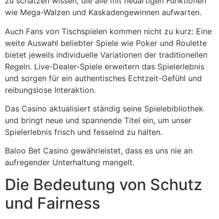
zu schätzen wissen, die alle mit neuartigen Funktionen
wie Mega-Walzen und Kaskadengewinnen aufwarten.
Auch Fans von Tischspielen kommen nicht zu kurz: Eine
weite Auswahl beliebter Spiele wie Poker und Roulette
bietet jeweils individuelle Variationen der traditionellen
Regeln. Live-Dealer-Spiele erweitern das Spielerlebnis
und sorgen für ein authentisches Echtzeit-Gefühl und
reibungslose Interaktion.
Das Casino aktualisiert ständig seine Spielebibliothek
und bringt neue und spannende Titel ein, um unser
Spielerlebnis frisch und fesselnd zu halten.
Baloo Bet Casino gewährleistet, dass es uns nie an
aufregender Unterhaltung mangelt.
Die Bedeutung von Schutz
und Fairness