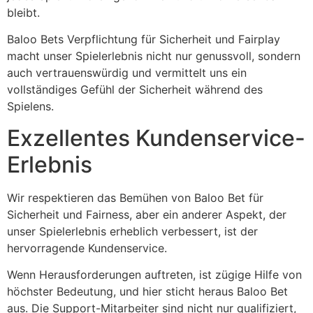
bleibt.
Baloo Bets Verpflichtung für Sicherheit und Fairplay
macht unser Spielerlebnis nicht nur genussvoll, sondern
auch vertrauenswürdig und vermittelt uns ein
vollständiges Gefühl der Sicherheit während des
Spielens.
Exzellentes Kundenservice-
Erlebnis
Wir respektieren das Bemühen von Baloo Bet für
Sicherheit und Fairness, aber ein anderer Aspekt, der
unser Spielerlebnis erheblich verbessert, ist der
hervorragende Kundenservice.
Wenn Herausforderungen auftreten, ist zügige Hilfe von
höchster Bedeutung, und hier sticht heraus Baloo Bet
aus. Die Support-Mitarbeiter sind nicht nur qualifiziert,