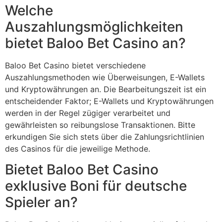
Welche
Auszahlungsmöglichkeiten
bietet Baloo Bet Casino an?
Baloo Bet Casino bietet verschiedene
Auszahlungsmethoden wie Überweisungen, E-Wallets
und Kryptowährungen an. Die Bearbeitungszeit ist ein
entscheidender Faktor; E-Wallets und Kryptowährungen
werden in der Regel zügiger verarbeitet und
gewährleisten so reibungslose Transaktionen. Bitte
erkundigen Sie sich stets über die Zahlungsrichtlinien
des Casinos für die jeweilige Methode.
Bietet Baloo Bet Casino
exklusive Boni für deutsche
Spieler an?