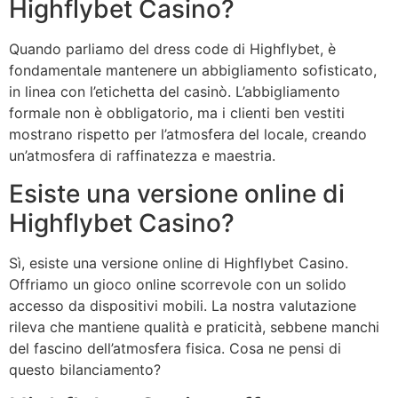
Highflybet Casino?
Quando parliamo del dress code di Highflybet, è
fondamentale mantenere un abbigliamento sofisticato,
in linea con l’etichetta del casinò. L’abbigliamento
formale non è obbligatorio, ma i clienti ben vestiti
mostrano rispetto per l’atmosfera del locale, creando
un’atmosfera di raffinatezza e maestria.
Esiste una versione online di
Highflybet Casino?
Sì, esiste una versione online di Highflybet Casino.
Offriamo un gioco online scorrevole con un solido
accesso da dispositivi mobili. La nostra valutazione
rileva che mantiene qualità e praticità, sebbene manchi
del fascino dell’atmosfera fisica. Cosa ne pensi di
questo bilanciamento?