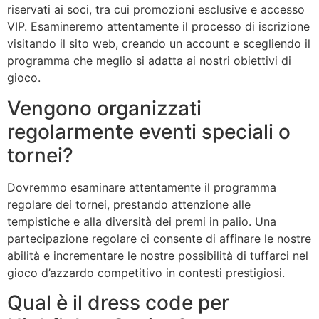
riservati ai soci, tra cui promozioni esclusive e accesso
VIP. Esamineremo attentamente il processo di iscrizione
visitando il sito web, creando un account e scegliendo il
programma che meglio si adatta ai nostri obiettivi di
gioco.
Vengono organizzati
regolarmente eventi speciali o
tornei?
Dovremmo esaminare attentamente il programma
regolare dei tornei, prestando attenzione alle
tempistiche e alla diversità dei premi in palio. Una
partecipazione regolare ci consente di affinare le nostre
abilità e incrementare le nostre possibilità di tuffarci nel
gioco d’azzardo competitivo in contesti prestigiosi.
Qual è il dress code per