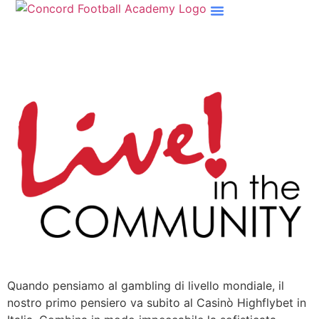
Quando pensiamo al gambling di livello mondiale, il
nostro primo pensiero va subito al Casinò Highflybet in