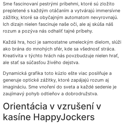
Sme fascinovaní pestrými príbehmi, ktoré sú zložito
prepletené s každým otáčaním a vytvárajú immersívne
zážitky, ktoré sa obyčajným automatom nevyrovnajú.
Ich dizajn nielen fascinuje naše oči, ale aj skúša náš
rozum a pozýva nás odhaliť tajné príbehy.
Každá hra, hoci je samostatne umeleckým dielom, slúži
ako brána do mnohých sfér, kde sa všednosť stráca.
Kreativita v týchto hrách nás povzbudzuje nielen hrať,
ale stať sa súčasťou živého dejstva.
Dynamická grafika toto kúzlo ešte viac posilňuje a
generuje optické zážitky, ktoré zapájajú rozum aj
imagináciu. Sme vnoření do sveta a každé sedenie je
zaujímavý pohyb odtieňov a dobrodružstva.
Orientácia v vzrušení v
kasíne HappyJockers