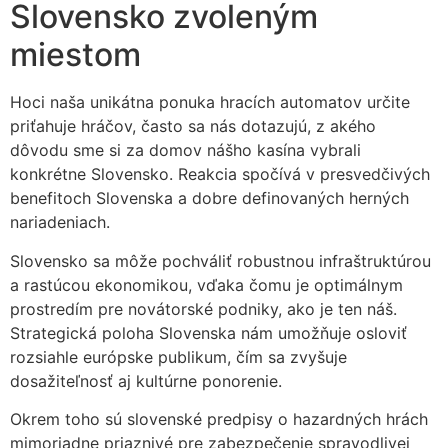
Slovensko zvoleným
miestom
Hoci naša unikátna ponuka hracích automatov určite
priťahuje hráčov, často sa nás dotazujú, z akého
dôvodu sme si za domov nášho kasína vybrali
konkrétne Slovensko. Reakcia spočívá v presvedčivých
benefitoch Slovenska a dobre definovaných herných
nariadeniach.
Slovensko sa môže pochváliť robustnou infraštruktúrou
a rastúcou ekonomikou, vďaka čomu je optimálnym
prostredím pre novátorské podniky, ako je ten náš.
Strategická poloha Slovenska nám umožňuje osloviť
rozsiahle európske publikum, čím sa zvyšuje
dosažiteľnosť aj kultúrne ponorenie.
Okrem toho sú slovenské predpisy o hazardných hrách
mimoriadne priaznivé pre zabezpečenie spravodlivej