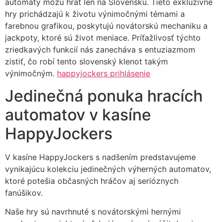
automaty môžu hrať len na Slovensku. Tieto exkluzívne
hry prichádzajú k životu výnimočnými témami a
farebnou grafikou, poskytujú novátorskú mechaniku a
jackpoty, ktoré sú život meniace. Príťažlivosť týchto
zriedkavých funkcií nás zanecháva s entuziazmom
zistiť, čo robí tento slovenský klenot takým
výnimočným.
happyjockers prihlásenie
Jedinečná ponuka hracích
automatov v kasíne
HappyJockers
V kasíne HappyJockers s nadšením predstavujeme
vynikajúcu kolekciu jedinečných výherných automatov,
ktoré potešia občasných hráčov aj serióznych
fanúšikov.
Naše hry sú navrhnuté s novátorskými hernými