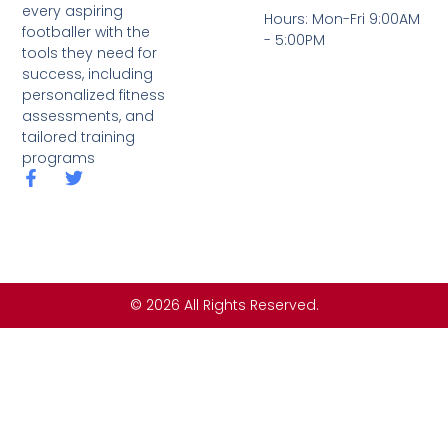
every aspiring
Hours: Mon-Fri 9:00AM
footballer with the
- 5:00PM
tools they need for
success, including
personalized fitness
assessments, and
tailored training
programs
© 2026 All Rights Reserved.