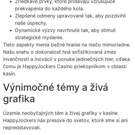
Zriedkavé prvky, ktoré pridávajú vzrušujúce
prekvapenia do každého kola.
Zlepšené odmeny upravované tak, aby pozdvihli
naše úspechy.
Dynamické výzvy navrhnuté tak, aby stimuli
strategické myslenie.
Tieto aspekty menia bežné hranie na niečo mimoriadne.
Našu snahu o dokonalosť hná sofistikovaná zmes
invenčnosti a inovácií v ponuke jedinečných hier, vďaka
čomu je HappyJockers Casino priekopníkom v oblasti
kasín.
Výnimočné témy a živá
grafika
Územie neobyčajných tém a živej grafiky v kasíne
HappyJockers nás presúva do svetov, ktoré sme si ani
nepredstavovali.