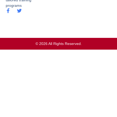
programs
© 2026 All Rights Reserved.