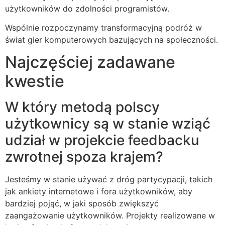
użytkowników do zdolności programistów.
Wspólnie rozpoczynamy transformacyjną podróż w
świat gier komputerowych bazujących na społeczności.
Najczęściej zadawane
kwestie
W który metodą polscy
użytkownicy są w stanie wziąć
udział w projekcie feedbacku
zwrotnej spoza krajem?
Jesteśmy w stanie używać z dróg partycypacji, takich
jak ankiety internetowe i fora użytkowników, aby
bardziej pojąć, w jaki sposób zwiększyć
zaangażowanie użytkowników. Projekty realizowane w