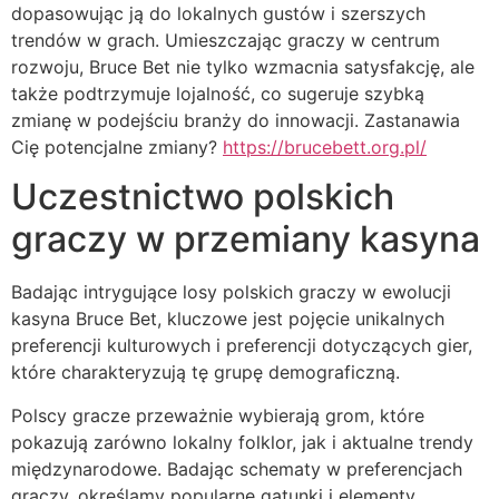
dopasowując ją do lokalnych gustów i szerszych
trendów w grach. Umieszczając graczy w centrum
rozwoju, Bruce Bet nie tylko wzmacnia satysfakcję, ale
także podtrzymuje lojalność, co sugeruje szybką
zmianę w podejściu branży do innowacji. Zastanawia
Cię potencjalne zmiany?
https://brucebett.org.pl/
Uczestnictwo polskich
graczy w przemiany kasyna
Badając intrygujące losy polskich graczy w ewolucji
kasyna Bruce Bet, kluczowe jest pojęcie unikalnych
preferencji kulturowych i preferencji dotyczących gier,
które charakteryzują tę grupę demograficzną.
Polscy gracze przeważnie wybierają grom, które
pokazują zarówno lokalny folklor, jak i aktualne trendy
międzynarodowe. Badając schematy w preferencjach
graczy, określamy popularne gatunki i elementy