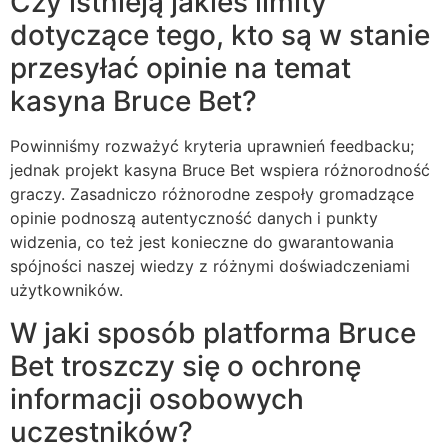
Czy istnieją jakieś limity
dotyczące tego, kto są w stanie
przesyłać opinie na temat
kasyna Bruce Bet?
Powinniśmy rozważyć kryteria uprawnień feedbacku;
jednak projekt kasyna Bruce Bet wspiera różnorodność
graczy. Zasadniczo różnorodne zespoły gromadzące
opinie podnoszą autentyczność danych i punkty
widzenia, co też jest konieczne do gwarantowania
spójności naszej wiedzy z różnymi doświadczeniami
użytkowników.
W jaki sposób platforma Bruce
Bet troszczy się o ochronę
informacji osobowych
uczestników?