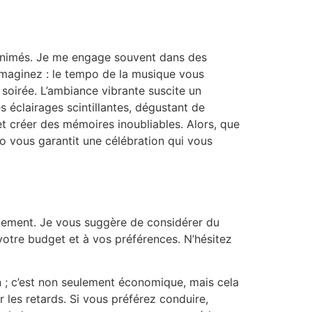
ns animés. Je me engage souvent dans des
 Imaginez : le tempo de la musique vous
soirée. L’ambiance vibrante suscite un
s éclairages scintillantes, dégustant de
et créer des mémoires inoubliables. Alors, que
no vous garantit une célébration qui vous
rgement. Je vous suggère de considérer du
 votre budget et à vos préférences. N’hésitez
un ; c’est non seulement économique, mais cela
r les retards. Si vous préférez conduire,