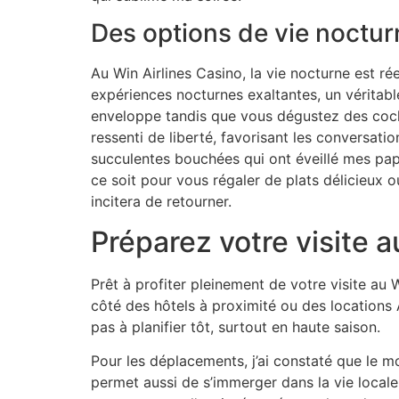
Des options de vie noctur
Au Win Airlines Casino, la vie nocturne est r
expériences nocturnes exaltantes, un véritab
enveloppe tandis que vous dégustez des cockt
ressenti de liberté, favorisant les conversati
succulentes bouchées qui ont éveillé mes papi
ce soit pour vous régaler de plats délicieux o
incitera de retourner.
Préparez votre visite a
Prêt à profiter pleinement de votre visite a
côté des hôtels à proximité ou des locations 
pas à planifier tôt, surtout en haute saison.
Pour les déplacements, j’ai constaté que le m
permet aussi de s’immerger dans la vie locale.