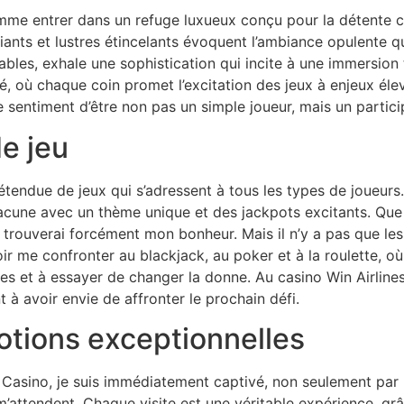
omme entrer dans un refuge luxueux conçu pour la détente c
riants et lustres étincelants évoquent l’ambiance opulente 
les, exhale une sophistication qui incite à une immersion to
où chaque coin promet l’excitation des jeux à enjeux élevé
le sentiment d’être non pas un simple joueur, mais un partic
de jeu
étendue de jeux qui s’adressent à tous les types de joueurs.
hacune avec un thème unique et des jackpots excitants. Que 
 je trouverai forcément mon bonheur. Mais il n’y a pas que le
ir me confronter au blackjack, au poker et à la roulette, où
s et à essayer de changer la donne. Au casino Win Airlines
t à avoir envie de affronter le prochain défi.
tions exceptionnelles
s Casino, je suis immédiatement captivé, non seulement par
attendent. Chaque visite est une véritable expérience, gr