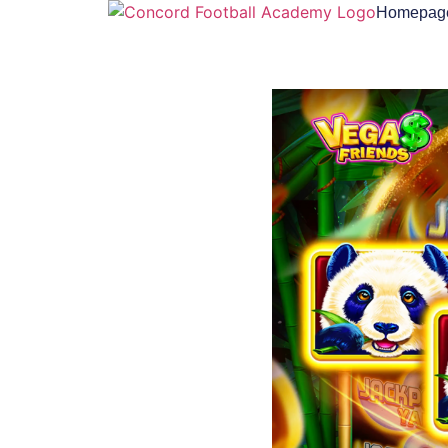
Homepag