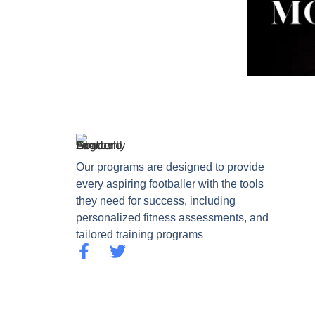
Our programs are designed to provide
every aspiring footballer with the tools
they need for success, including
personalized fitness assessments, and
tailored training programs