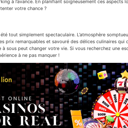
rking à l’avance. En planifiant soigneusement ces aspects l
 tenter votre chance ?
 été tout simplement spectaculaire. L’atmosphère somptueus
es prix remarquables et savouré des délices culinaires qui o
 à sous peut changer votre vie. Si vous recherchez une e
xpérience à ne pas manquer !