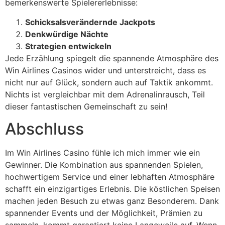
bemerkenswerte Spielererlebnisse:
Schicksalsverändernde Jackpots
Denkwürdige Nächte
Strategien entwickeln
Jede Erzählung spiegelt die spannende Atmosphäre des
Win Airlines Casinos wider und unterstreicht, dass es
nicht nur auf Glück, sondern auch auf Taktik ankommt.
Nichts ist vergleichbar mit dem Adrenalinrausch, Teil
dieser fantastischen Gemeinschaft zu sein!
Abschluss
Im Win Airlines Casino fühle ich mich immer wie ein
Gewinner. Die Kombination aus spannenden Spielen,
hochwertigem Service und einer lebhaften Atmosphäre
schafft ein einzigartiges Erlebnis. Die köstlichen Speisen
machen jeden Besuch zu etwas ganz Besonderem. Dank
spannender Events und der Möglichkeit, Prämien zu