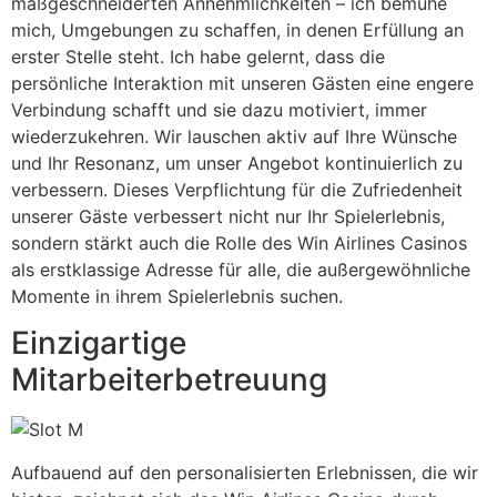
maßgeschneiderten Annehmlichkeiten – ich bemühe
mich, Umgebungen zu schaffen, in denen Erfüllung an
erster Stelle steht. Ich habe gelernt, dass die
persönliche Interaktion mit unseren Gästen eine engere
Verbindung schafft und sie dazu motiviert, immer
wiederzukehren. Wir lauschen aktiv auf Ihre Wünsche
und Ihr Resonanz, um unser Angebot kontinuierlich zu
verbessern. Dieses Verpflichtung für die Zufriedenheit
unserer Gäste verbessert nicht nur Ihr Spielerlebnis,
sondern stärkt auch die Rolle des Win Airlines Casinos
als erstklassige Adresse für alle, die außergewöhnliche
Momente in ihrem Spielerlebnis suchen.
Einzigartige
Mitarbeiterbetreuung
Aufbauend auf den personalisierten Erlebnissen, die wir