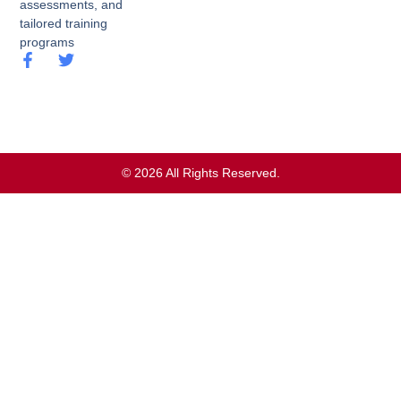
assessments, and
tailored training
programs
© 2026 All Rights Reserved.