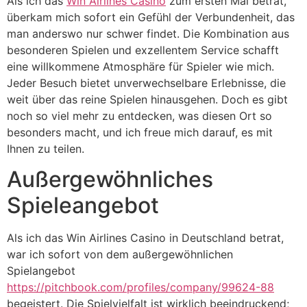
Als ich das
Win Airlines Casino
zum ersten Mal betrat,
überkam mich sofort ein Gefühl der Verbundenheit, das
man anderswo nur schwer findet. Die Kombination aus
besonderen Spielen und exzellentem Service schafft
eine willkommene Atmosphäre für Spieler wie mich.
Jeder Besuch bietet unverwechselbare Erlebnisse, die
weit über das reine Spielen hinausgehen. Doch es gibt
noch so viel mehr zu entdecken, was diesen Ort so
besonders macht, und ich freue mich darauf, es mit
Ihnen zu teilen.
Außergewöhnliches
Spieleangebot
Als ich das Win Airlines Casino in Deutschland betrat,
war ich sofort von dem außergewöhnlichen
Spielangebot
https://pitchbook.com/profiles/company/99624-88
begeistert. Die Spielvielfalt ist wirklich beeindruckend;