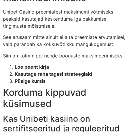
Unibet Casino preemiatest maksimumi võtmiseks
peaksid kasutajad keskenduma iga pakkumise
tingimuste mõistmisele.
See arusaam mitte ainult ei aita preemiate arvutamisel,
vaid parandab ka kokkuvõtlikku mängukogemust.
Siin on kolm nippi nende boonuste maksimeerimiseks:
Loe peent kirja
Kasutage raha tagasi strateegiaid
Püsige kursis
Korduma kippuvad
küsimused
Kas Unibeti kasiino on
sertifitseeritud ja reguleeritud