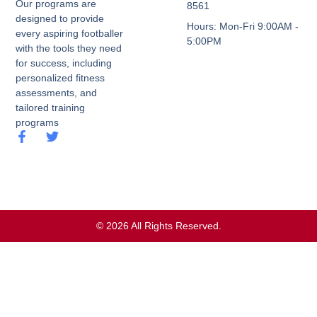
Our programs are
8561
designed to provide
Hours: Mon-Fri 9:00AM -
every aspiring footballer
5:00PM
with the tools they need
for success, including
personalized fitness
assessments, and
tailored training
programs
© 2026 All Rights Reserved.