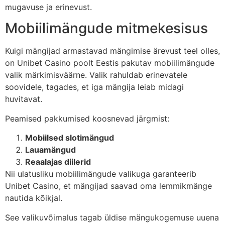
mugavuse ja erinevust.
Mobiilimängude mitmekesisus
Kuigi mängijad armastavad mängimise ärevust teel olles,
on Unibet Casino poolt Eestis pakutav mobiilimängude
valik märkimisväärne. Valik rahuldab erinevatele
soovidele, tagades, et iga mängija leiab midagi
huvitavat.
Peamised pakkumised koosnevad järgmist:
Mobiilsed slotimängud
Lauamängud
Reaalajas diilerid
Nii ulatusliku mobiilimängude valikuga garanteerib
Unibet Casino, et mängijad saavad oma lemmikmänge
nautida kõikjal.
See valikuvõimalus tagab üldise mängukogemuse uuena