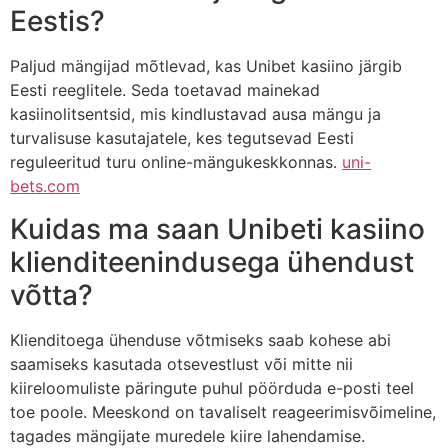
Eestis?
Paljud mängijad mõtlevad, kas Unibet kasiino järgib
Eesti reeglitele. Seda toetavad mainekad
kasiinolitsentsid, mis kindlustavad ausa mängu ja
turvalisuse kasutajatele, kes tegutsevad Eesti
reguleeritud turu online-mängukeskkonnas.
uni-
bets.com
Kuidas ma saan Unibeti kasiino
klienditeenindusega ühendust
võtta?
Klienditoega ühenduse võtmiseks saab kohese abi
saamiseks kasutada otsevestlust või mitte nii
kiireloomuliste päringute puhul pöörduda e-posti teel
toe poole. Meeskond on tavaliselt reageerimisvõimeline,
tagades mängijate muredele kiire lahendamise.