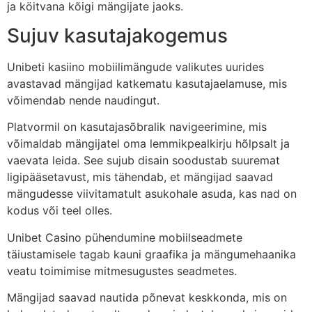
ja köitvana kõigi mängijate jaoks.
Sujuv kasutajakogemus
Unibeti kasiino mobiilimängude valikutes uurides
avastavad mängijad katkematu kasutajaelamuse, mis
võimendab nende naudingut.
Platvormil on kasutajasõbralik navigeerimine, mis
võimaldab mängijatel oma lemmikpealkirju hõlpsalt ja
vaevata leida. See sujub disain soodustab suuremat
ligipääsetavust, mis tähendab, et mängijad saavad
mängudesse viivitamatult asukohale asuda, kas nad on
kodus või teel olles.
Unibet Casino pühendumine mobiilseadmete
täiustamisele tagab kauni graafika ja mängumehaanika
veatu toimimise mitmesugustes seadmetes.
Mängijad saavad nautida põnevat keskkonda, mis on