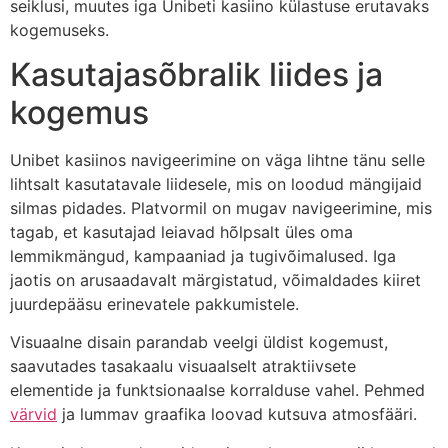
seiklusi, muutes iga Unibeti kasiino külastuse erutavaks
kogemuseks.
Kasutajasõbralik liides ja
kogemus
Unibet kasiinos navigeerimine on väga lihtne tänu selle
lihtsalt kasutatavale liidesele, mis on loodud mängijaid
silmas pidades. Platvormil on mugav navigeerimine, mis
tagab, et kasutajad leiavad hõlpsalt üles oma
lemmikmängud, kampaaniad ja tugivõimalused. Iga
jaotis on arusaadavalt märgistatud, võimaldades kiiret
juurdepääsu erinevatele pakkumistele.
Visuaalne disain parandab veelgi üldist kogemust,
saavutades tasakaalu visuaalselt atraktiivsete
elementide ja funktsionaalse korralduse vahel. Pehmed
värvid
ja lummav graafika loovad kutsuva atmosfääri.