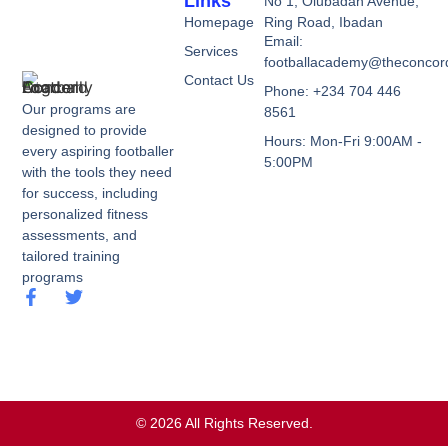
Links
No 1, Olubadan Avenue,
Homepage
Ring Road, Ibadan
Email:
Services
footballacademy@theconcor
Contact Us
Phone: +234 704 446
Our programs are
8561
designed to provide
Hours: Mon-Fri 9:00AM -
every aspiring footballer
5:00PM
with the tools they need
for success, including
personalized fitness
assessments, and
tailored training
programs
© 2026 All Rights Reserved.