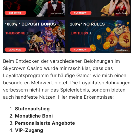
Beim Entdecken der verschiedenen Belohnungen im
Skycrown Casino wurde mir rasch klar, dass das
Loyalitätsprogramm für häufige Gamer wie mich einen
besonderen Mehrwert bietet. Die Loyalitätsbelohnungen
verbessern nicht nur das Spielerlebnis, sondern bieten
auch handfeste Nutzen. Hier meine Erkenntnisse:
Stufenaufstieg
Monatliche Boni
Personalisierte Angebote
VIP-Zugang