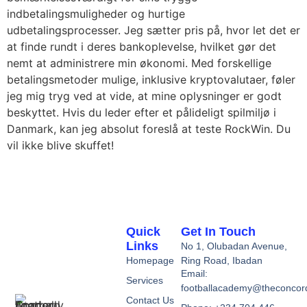
indbetalingsmuligheder og hurtige
udbetalingsprocesser. Jeg sætter pris på, hvor let det er
at finde rundt i deres bankoplevelse, hvilket gør det
nemt at administrere min økonomi. Med forskellige
betalingsmetoder mulige, inklusive kryptovalutaer, føler
jeg mig tryg ved at vide, at mine oplysninger er godt
beskyttet. Hvis du leder efter et pålideligt spilmiljø i
Danmark, kan jeg absolut foreslå at teste RockWin. Du
vil ikke blive skuffet!
Quick
Get In Touch
Links
No 1, Olubadan Avenue,
Homepage
Ring Road, Ibadan
Email:
Services
footballacademy@theconcor
Contact Us