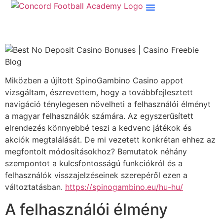
Miközben a újított SpinoGambino Casino appot
vizsgáltam, észrevettem, hogy a továbbfejlesztett
navigáció ténylegesen növelheti a felhasználói élményt
a magyar felhasználók számára. Az egyszerűsített
elrendezés könnyebbé teszi a kedvenc játékok és
akciók megtalálását. De mi vezetett konkrétan ehhez az
megfontolt módosításokhoz? Bemutatok néhány
szempontot a kulcsfontosságú funkciókról és a
felhasználók visszajelzéseinek szerepéről ezen a
változtatásban.
https://spinogambino.eu/hu-hu/
A felhasználói élmény