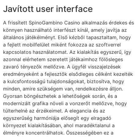
Javított user interface
A frissített SpinoGambino Casino alkalmazás érdekes és
könnyen használható interfészt kínál, amely javítja az
általános játékélményt. Első kézből tapasztaltam, hogy
a fejlett mobilfelület miként fokozza az szoftverrel
kapcsolatos használatomat. Az kialakítás egyszerű, így
azonnal elérhetem szeretett játékaimhoz fölösleges
zavaró tényezők mellőzve. A ügyfél visszajelzések
eredményeként a fejlesztők elsődleges célként kezelték
a kulcsfontosságú tulajdonságokat, biztosítva, hogy
minden, amire szükségem van, rendelkezésre álljon.
Gyorsan böngészhetek a lehetőségek során, és a
modernizált grafika növeli a vonzerőt mellőzve, hogy
túlterhelné az érzékeimet. A elegancia és az
egyszerűség harmóniája elősegít egy elragadó
környezet kialakításában, ahol maradéktalanul a
élményre koncentrálhatok. Összességében ez a