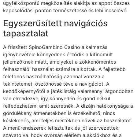
ügyfélközpontú megközelítés alakítja az appot összes
kapcsolódási ponton természetessé és lebilincselővé.
Egyszerűsített navigációs
tapasztalat
A frissített SpinoGambino Casino alkalmazás
igénybevétele könnyednek érződik a kifinomult
jellemzőknek miatt, amelyeket a zökkenőmentes
felhasználói használat számára alkottak. A fejlettebb
telefonos használhatóság azonnal vonzza a
tekintetemet, ösztönössé téve a navigációt. A
kezdőképernyőtől a játéklistáig valamennyi átgondoltan
van elrendezve, így könnyedén és gond nélkül
felfedezhetem, amit szeretnék. A dizájn hatékonysága a
gördülékeny átmenetekben is érzékelhető; nincs
késlekedés, ami teljes mértékben növeli az használatot.
A menürendszerek letisztultak és jól szervezettek,
szavatolva, hogy gyorsan elérjem a akciókhoz és a