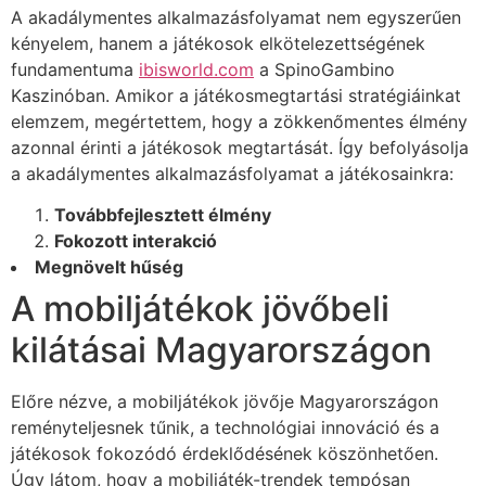
A akadálymentes alkalmazásfolyamat nem egyszerűen
kényelem, hanem a játékosok elkötelezettségének
fundamentuma
ibisworld.com
a SpinoGambino
Kaszinóban. Amikor a játékosmegtartási stratégiáinkat
elemzem, megértettem, hogy a zökkenőmentes élmény
azonnal érinti a játékosok megtartását. Így befolyásolja
a akadálymentes alkalmazásfolyamat a játékosainkra:
Továbbfejlesztett élmény
Fokozott interakció
Megnövelt hűség
A mobiljátékok jövőbeli
kilátásai Magyarországon
Előre nézve, a mobiljátékok jövője Magyarországon
reményteljesnek tűnik, a technológiai innováció és a
játékosok fokozódó érdeklődésének köszönhetően.
Úgy látom, hogy a mobiljáték-trendek tempósan