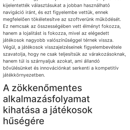
kijelentették választásukat a jobban használható
navigáció iránt, és ezt figyelembe vettük, ennek
megfelelően tökéletesítve az szoftverünk működését.
Ez nemcsak az összességében vett élményt fokozza,
hanem a lojalitást is fokozza, mivel az elégedett
játékosok nagyobb valószínűséggel térnek vissza.
Végül, a játékosok visszajelzéseinek figyelembevétele
szavatolja, hogy ne csak teljesítsük az várakozásoknak,
hanem túl is szárnyaljuk azokat, ami állandó
bővülésünket és innovációnkat serkenti a kompetitív
játékkörnyezetben.
A zökkenőmentes
alkalmazásfolyamat
kihatása a játékosok
hűségére