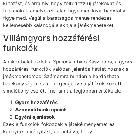
kutatást, és arra hív, hogy felfedezz új játékokat és
funkciókat, amelyeket talán figyelmen kívül hagytál a
figyelmed. Végül a barátságos menüelrendezés
kellemesebb kalanddá alakítja a játékmeneteket.
Villámgyors hozzáférési
funkciók
Amikor belekezdek a SpinoGambino Kaszinóba, a gyors
hozzáférési funkciók valóban jelentős hatást hoznak a
játékmenetembe. Számomra minden a hordozható
hatékonyságról szól, megengedve a játékok közötti
simulékony cserét. Íme, amit a legjobban értékelek:
Gyors hozzáférés
Azonnali banki opciók
Egyéni ajánlások
Ezek a funkciók fokozzák a játékélményemet és
könnyítik a irányítást, garantálva, hogy