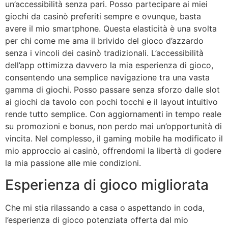
un’accessibilità senza pari. Posso partecipare ai miei
giochi da casinò preferiti sempre e ovunque, basta
avere il mio smartphone. Questa elasticità è una svolta
per chi come me ama il brivido del gioco d’azzardo
senza i vincoli dei casinò tradizionali. L’accessibilità
dell’app ottimizza davvero la mia esperienza di gioco,
consentendo una semplice navigazione tra una vasta
gamma di giochi. Posso passare senza sforzo dalle slot
ai giochi da tavolo con pochi tocchi e il layout intuitivo
rende tutto semplice. Con aggiornamenti in tempo reale
su promozioni e bonus, non perdo mai un’opportunità di
vincita. Nel complesso, il gaming mobile ha modificato il
mio approccio ai casinò, offrendomi la libertà di godere
la mia passione alle mie condizioni.
Esperienza di gioco migliorata
Che mi stia rilassando a casa o aspettando in coda,
l’esperienza di gioco potenziata offerta dal mio