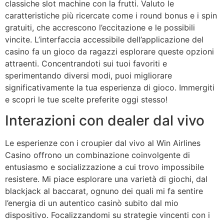
classiche slot machine con la frutti. Valuto le
caratteristiche più ricercate come i round bonus e i spin
gratuiti, che accrescono l’eccitazione e le possibili
vincite. L’interfaccia accessibile dell’applicazione del
casino fa un gioco da ragazzi esplorare queste opzioni
attraenti. Concentrandoti sui tuoi favoriti e
sperimentando diversi modi, puoi migliorare
significativamente la tua esperienza di gioco. Immergiti
e scopri le tue scelte preferite oggi stesso!
Interazioni con dealer dal vivo
Le esperienze con i croupier dal vivo al Win Airlines
Casino offrono un combinazione coinvolgente di
entusiasmo e socializzazione a cui trovo impossibile
resistere. Mi piace esplorare una varietà di giochi, dal
blackjack al baccarat, ognuno dei quali mi fa sentire
l’energia di un autentico casinò subito dal mio
dispositivo. Focalizzandomi su strategie vincenti con i