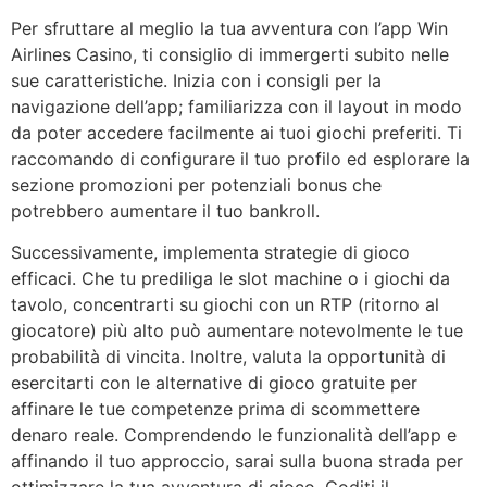
Per sfruttare al meglio la tua avventura con l’app Win
Airlines Casino, ti consiglio di immergerti subito nelle
sue caratteristiche. Inizia con i consigli per la
navigazione dell’app; familiarizza con il layout in modo
da poter accedere facilmente ai tuoi giochi preferiti. Ti
raccomando di configurare il tuo profilo ed esplorare la
sezione promozioni per potenziali bonus che
potrebbero aumentare il tuo bankroll.
Successivamente, implementa strategie di gioco
efficaci. Che tu prediliga le slot machine o i giochi da
tavolo, concentrarti su giochi con un RTP (ritorno al
giocatore) più alto può aumentare notevolmente le tue
probabilità di vincita. Inoltre, valuta la opportunità di
esercitarti con le alternative di gioco gratuite per
affinare le tue competenze prima di scommettere
denaro reale. Comprendendo le funzionalità dell’app e
affinando il tuo approccio, sarai sulla buona strada per