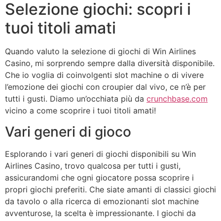
Selezione giochi: scopri i
tuoi titoli amati
Quando valuto la selezione di giochi di Win Airlines
Casino, mi sorprendo sempre dalla diversità disponibile.
Che io voglia di coinvolgenti slot machine o di vivere
l’emozione dei giochi con croupier dal vivo, ce n’è per
tutti i gusti. Diamo un’occhiata più da
crunchbase.com
vicino a come scoprire i tuoi titoli amati!
Vari generi di gioco
Esplorando i vari generi di giochi disponibili su Win
Airlines Casino, trovo qualcosa per tutti i gusti,
assicurandomi che ogni giocatore possa scoprire i
propri giochi preferiti. Che siate amanti di classici giochi
da tavolo o alla ricerca di emozionanti slot machine
avventurose, la scelta è impressionante. I giochi da