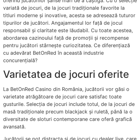
oferind jucătorilor șanse mari de a câștiga. Cu o selecție
variată de jocuri, de la jocuri tradiționale favorite la
titluri moderne și inovative, acesta se adresează tuturor
tipurilor de jucători. Angajamentul lor față de jocul
responsabil și claritate este lăudabil. Cu toate acestea,
abordarea cazinoului față de promoții și recompense
pentru jucători stârnește curiozitatea. Ce diferențiază
cu adevărat BetOnRed în această industrie
concurențială?
Varietatea de jocuri oferite
La BetOnRed Casino din România, jucătorii vor găsi o
varietate atrăgătoare de jocuri care satisfac toate
gusturile. Selecția de jocuri include totul, de la jocuri de
masă tradiționale precum blackjack și ruletă, până la o
diversitate de sloturi contemporane care oferă grafică
avansată.
Jucătorii se pot distracta și de jocuri cu dealer live, care