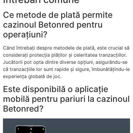
Ce metode de plată permite
cazinoul Betonred pentru
operațiuni?
Când întrebați despre metodele de plată, este crucial să
considerați protecția plăților și celeritatea tranzacțiilor.
Jucătorii pot opta dintre diverse opțiuni, asigurându-se
că tranzacțiile lor sunt rapide și sigure, îmbunătățindu-le
experiența globală de joc.
Este disponibilă o aplicație
mobilă pentru pariuri la cazinoul
Betonred?