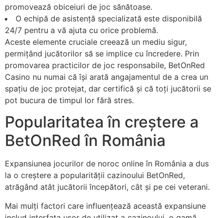
promovează obiceiuri de joc sănătoase.
O echipă de asistență specializată este disponibilă
24/7 pentru a vă ajuta cu orice problemă.
Aceste elemente cruciale creează un mediu sigur,
permițând jucătorilor să se implice cu încredere. Prin
promovarea practicilor de joc responsabile, BetOnRed
Casino nu numai că își arată angajamentul de a crea un
spațiu de joc protejat, dar certifică și că toți jucătorii se
pot bucura de timpul lor fără stres.
Popularitatea în creștere a
BetOnRed în România
Expansiunea jocurilor de noroc online în România a dus
la o creștere a popularității cazinoului BetOnRed,
atrăgând atât jucătorii începători, cât și pe cei veterani.
Mai mulți factori care influențează această expansiune
includ interfața ușor de utilizat a cazinoului, o gamă