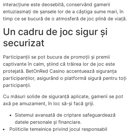
interacțiune este deosebită, conservând gamerii
entuziasmați de șansele lor de a câștiga sume mari, în
timp ce se bucură de o atmosferă de joc plină de viață.
Un cadru de joc sigur și
securizat
Participanții se pot bucura de promoții și premii
captivante în calm, știind că trăirea lor de joc este
protejată. BetOnRed Casino accentuează siguranța
participanților, asigurând o platformă sigură pentru toți
participanții.
Cu măsuri solide de siguranță aplicate, gamerii se pot
axă pe amuzament, în loc să-și facă griji.
Sistemul avansată de criptare safeguardează
datele personale și financiare.
Politicile temeinice privind jocul responsabil