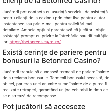
clienți de la Betonred Casino?
Jucătorii pot contacta cu ușurință serviciul de asistență
pentru clienți de la cazinou prin chat live pentru ajutor
instantanee sau prin e-mail pentru solicitări mai
detaliate. Ambele opțiuni garantează că jucătorii obțin
asistență prompt cu privire la întrebările sau dificultățile
lor.
https://betonreds.eu/ro-ro/
Există cerințe de pariere pentru
bonusuri la Betonred Casino?
Jucătorii trebuie să cunoască termenii de pariere înainte
de a reclama bonusurile. Termenii bonusului necesită, de
obicei, parierea unei anumite sume înainte de a putea fi
realizate retrageri, garantând un joc echitabil în timp ce
se distrează de recompense.
Pot jucătorii să acceseze