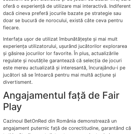
oferă o experiență de utilizare mai interactivă. Indiferent
dacă cineva preferă jocurile bazate pe strategie sau
doar se bucură de norocului, există câte ceva pentru
fiecare.
Interfața ușor de utilizat îmbunătățește și mai mult
experiența utilizatorului, ușurând jucătorilor explorarea
și găsirea jocurilor lor favorite. În plus, actualizările
regulate și noutățile garantează că selecția de jocuri
este mereu actualizată și interesantă, încurajându-i pe
jucători să se întoarcă pentru mai multă acțiune și
divertisment.
Angajamentul față de Fair
Play
Cazinoul BetOnRed din România demonstrează un
angajament puternic față de corectitudine, garantând că