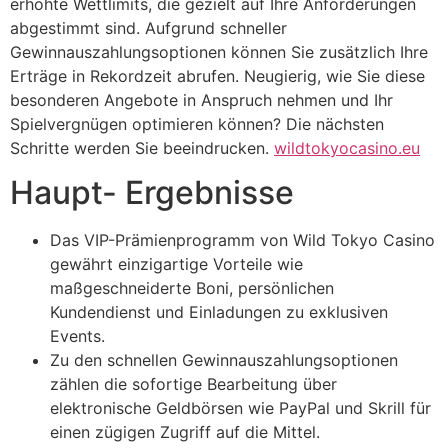
erhöhte Wettlimits, die gezielt auf Ihre Anforderungen
abgestimmt sind. Aufgrund schneller
Gewinnauszahlungsoptionen können Sie zusätzlich Ihre
Erträge in Rekordzeit abrufen. Neugierig, wie Sie diese
besonderen Angebote in Anspruch nehmen und Ihr
Spielvergnügen optimieren können? Die nächsten
Schritte werden Sie beeindrucken.
wildtokyocasino.eu
Haupt- Ergebnisse
Das VIP-Prämienprogramm von Wild Tokyo Casino
gewährt einzigartige Vorteile wie
maßgeschneiderte Boni, persönlichen
Kundendienst und Einladungen zu exklusiven
Events.
Zu den schnellen Gewinnauszahlungsoptionen
zählen die sofortige Bearbeitung über
elektronische Geldbörsen wie PayPal und Skrill für
einen zügigen Zugriff auf die Mittel.