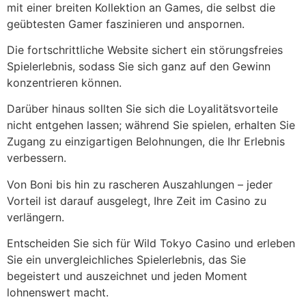
mit einer breiten Kollektion an Games, die selbst die
geübtesten Gamer faszinieren und anspornen.
Die fortschrittliche Website sichert ein störungsfreies
Spielerlebnis, sodass Sie sich ganz auf den Gewinn
konzentrieren können.
Darüber hinaus sollten Sie sich die Loyalitätsvorteile
nicht entgehen lassen; während Sie spielen, erhalten Sie
Zugang zu einzigartigen Belohnungen, die Ihr Erlebnis
verbessern.
Von Boni bis hin zu rascheren Auszahlungen – jeder
Vorteil ist darauf ausgelegt, Ihre Zeit im Casino zu
verlängern.
Entscheiden Sie sich für Wild Tokyo Casino und erleben
Sie ein unvergleichliches Spielerlebnis, das Sie
begeistert und auszeichnet und jeden Moment
lohnenswert macht.