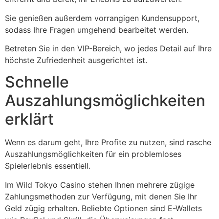
Sie genießen außerdem vorrangigen Kundensupport,
sodass Ihre Fragen umgehend bearbeitet werden.
Betreten Sie in den VIP-Bereich, wo jedes Detail auf Ihre
höchste Zufriedenheit ausgerichtet ist.
Schnelle
Auszahlungsmöglichkeiten
erklärt
Wenn es darum geht, Ihre Profite zu nutzen, sind rasche
Auszahlungsmöglichkeiten für ein problemloses
Spielerlebnis essentiell.
Im Wild Tokyo Casino stehen Ihnen mehrere zügige
Zahlungsmethoden zur Verfügung, mit denen Sie Ihr
Geld zügig erhalten. Beliebte Optionen sind E-Wallets