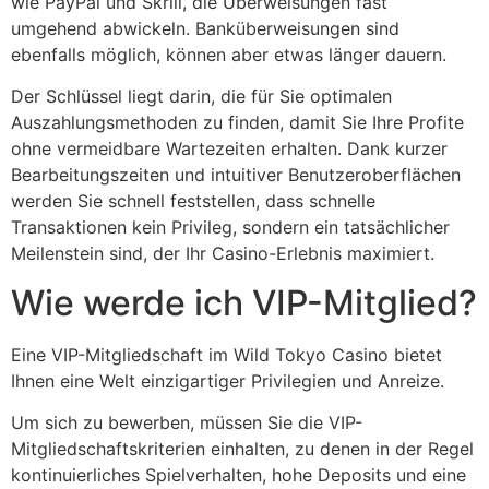
wie PayPal und Skrill, die Überweisungen fast
umgehend abwickeln. Banküberweisungen sind
ebenfalls möglich, können aber etwas länger dauern.
Der Schlüssel liegt darin, die für Sie optimalen
Auszahlungsmethoden zu finden, damit Sie Ihre Profite
ohne vermeidbare Wartezeiten erhalten. Dank kurzer
Bearbeitungszeiten und intuitiver Benutzeroberflächen
werden Sie schnell feststellen, dass schnelle
Transaktionen kein Privileg, sondern ein tatsächlicher
Meilenstein sind, der Ihr Casino-Erlebnis maximiert.
Wie werde ich VIP-Mitglied?
Eine VIP-Mitgliedschaft im Wild Tokyo Casino bietet
Ihnen eine Welt einzigartiger Privilegien und Anreize.
Um sich zu bewerben, müssen Sie die VIP-
Mitgliedschaftskriterien einhalten, zu denen in der Regel
kontinuierliches Spielverhalten, hohe Deposits und eine