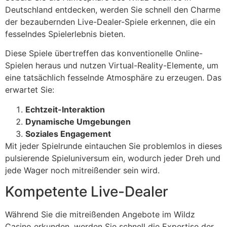
Deutschland entdecken, werden Sie schnell den Charme
der bezaubernden Live-Dealer-Spiele erkennen, die ein
fesselndes Spielerlebnis bieten.
Diese Spiele übertreffen das konventionelle Online-
Spielen heraus und nutzen Virtual-Reality-Elemente, um
eine tatsächlich fesselnde Atmosphäre zu erzeugen. Das
erwartet Sie:
Echtzeit-Interaktion
Dynamische Umgebungen
Soziales Engagement
Mit jeder Spielrunde eintauchen Sie problemlos in dieses
pulsierende Spieluniversum ein, wodurch jeder Dreh und
jede Wager noch mitreißender sein wird.
Kompetente Live-Dealer
Während Sie die mitreißenden Angebote im Wildz
Casino erkunden, werden Sie schnell die Expertise der