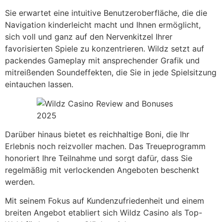
Sie erwartet eine intuitive Benutzeroberfläche, die die
Navigation kinderleicht macht und Ihnen ermöglicht,
sich voll und ganz auf den Nervenkitzel Ihrer
favorisierten Spiele zu konzentrieren. Wildz setzt auf
packendes Gameplay mit ansprechender Grafik und
mitreißenden Soundeffekten, die Sie in jede Spielsitzung
eintauchen lassen.
Darüber hinaus bietet es reichhaltige Boni, die Ihr
Erlebnis noch reizvoller machen. Das Treueprogramm
honoriert Ihre Teilnahme und sorgt dafür, dass Sie
regelmäßig mit verlockenden Angeboten beschenkt
werden.
Mit seinem Fokus auf Kundenzufriedenheit und einem
breiten Angebot etabliert sich Wildz Casino als Top-