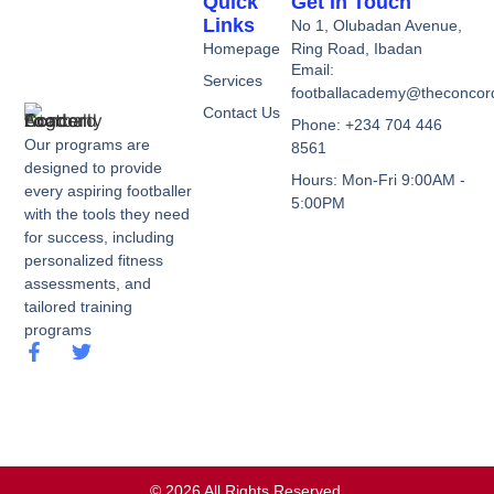
Quick
Get In Touch
Links
No 1, Olubadan Avenue,
Homepage
Ring Road, Ibadan
Email:
Services
footballacademy@theconcor
Contact Us
Phone: +234 704 446
Our programs are
8561
designed to provide
Hours: Mon-Fri 9:00AM -
every aspiring footballer
5:00PM
with the tools they need
for success, including
personalized fitness
assessments, and
tailored training
programs
© 2026 All Rights Reserved.