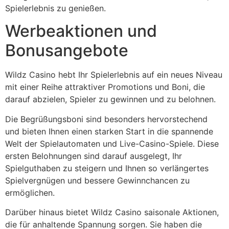
Spielerlebnis zu genießen.
Werbeaktionen und
Bonusangebote
Wildz Casino hebt Ihr Spielerlebnis auf ein neues Niveau
mit einer Reihe attraktiver Promotions und Boni, die
darauf abzielen, Spieler zu gewinnen und zu belohnen.
Die Begrüßungsboni sind besonders hervorstechend
und bieten Ihnen einen starken Start in die spannende
Welt der Spielautomaten und Live-Casino-Spiele. Diese
ersten Belohnungen sind darauf ausgelegt, Ihr
Spielguthaben zu steigern und Ihnen so verlängertes
Spielvergnügen und bessere Gewinnchancen zu
ermöglichen.
Darüber hinaus bietet Wildz Casino saisonale Aktionen,
die für anhaltende Spannung sorgen. Sie haben die