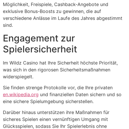
Möglichkeit, Freispiele, Cashback-Angebote und
exklusive Bonus-Boosts zu gewinnen, die auf
verschiedene Anlässe im Laufe des Jahres abgestimmt
sind.
Engagement zur
Spielersicherheit
Im Wildz Casino hat Ihre Sicherheit höchste Priorität,
was sich in den rigorosen Sicherheitsmaßnahmen
widerspiegelt.
Sie finden strenge Protokolle vor, die Ihre privaten
en.wikipedia.org
und finanziellen Daten sichern und so
eine sichere Spielumgebung sicherstellen.
Darüber hinaus unterstützen ihre Maßnahmen für
sicheres Spielen einen vernünftigen Umgang mit
Glücksspielen, sodass Sie Ihr Spielerlebnis ohne