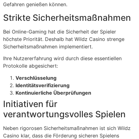
Gefahren genießen können.
Strikte Sicherheitsmaßnahmen
Bei Online-Gaming hat die Sicherheit der Spieler
höchste Priorität. Deshalb hat Wildz Casino strenge
Sicherheitsmaßnahmen implementiert.
Ihre Nutzererfahrung wird durch diese essentiellen
Protokolle abgesichert:
Verschlüsselung
Identitätsverifizierung
Kontinuierliche Überprüfungen
Initiativen für
verantwortungsvolles Spielen
Neben rigorosen Sicherheitsmaßnahmen ist sich Wildz
Casino klar, dass die Förderung sicheren Spielens