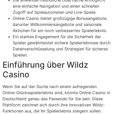
eine einfache Navigation und einen schnellen
Zugriff auf Spielautomaten und Live-Spiele.
Online Casino bietet großzügige Bonusangebote,
darunter Willkommensangebote und saisonale
Aktionen für ein noch verbessertes Spielerlebnis.
Ein starkes Engagement für die Sicherheit der
Spieler gewährleistet sichere Spielerlebnisse durch
Datenverschlüsselung und Strategien für sicheres
Spielen.
Einführung über Wildz
Casino
Wenn Sie auf der Suche nach einem aufregenden
Online-Glücksspielerlebnis sind, könnte Online Casino in
Deutschland genau das Passende für Sie sein. Diese
Plattform zeichnet sich durch ihre innovativen Wildz-
Funktionen aus, die Ihr Spielerlebnis steigern sollen.