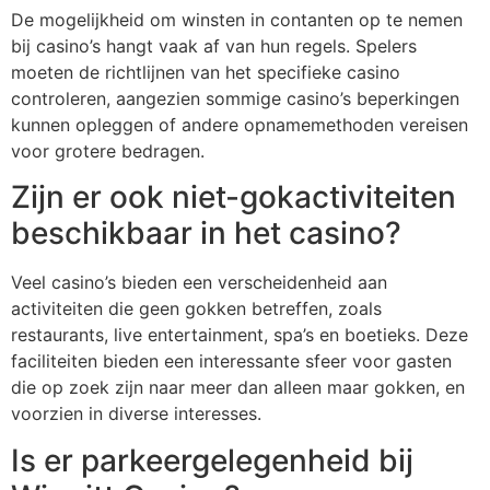
De mogelijkheid om winsten in contanten op te nemen
bij casino’s hangt vaak af van hun regels. Spelers
moeten de richtlijnen van het specifieke casino
controleren, aangezien sommige casino’s beperkingen
kunnen opleggen of andere opnamemethoden vereisen
voor grotere bedragen.
Zijn er ook niet-gokactiviteiten
beschikbaar in het casino?
Veel casino’s bieden een verscheidenheid aan
activiteiten die geen gokken betreffen, zoals
restaurants, live entertainment, spa’s en boetieks. Deze
faciliteiten bieden een interessante sfeer voor gasten
die op zoek zijn naar meer dan alleen maar gokken, en
voorzien in diverse interesses.
Is er parkeergelegenheid bij