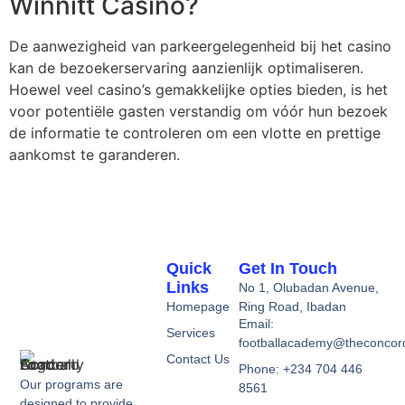
Winnitt Casino?
De aanwezigheid van parkeergelegenheid bij het casino
kan de bezoekerservaring aanzienlijk optimaliseren.
Hoewel veel casino’s gemakkelijke opties bieden, is het
voor potentiële gasten verstandig om vóór hun bezoek
de informatie te controleren om een vlotte en prettige
aankomst te garanderen.
Quick
Get In Touch
Links
No 1, Olubadan Avenue,
Homepage
Ring Road, Ibadan
Email:
Services
footballacademy@theconcor
Contact Us
Phone: +234 704 446
Our programs are
8561
designed to provide