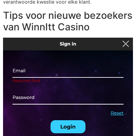
verantwoorde kwestie voor elke klant.
Tips voor nieuwe bezoekers
van WinnItt Casino