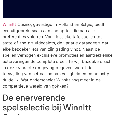
WinnItt
Casino, gevestigd in Holland en België, biedt
een uitgebreid scala aan spelopties die aan alle
preferenties voldoen. Van klassieke tafelspellen tot
state-of-the-art videoslots, de variatie garandeert dat
elke bezoeker iets van zijn gading vindt. Naast de
spellen verhogen exclusieve promoties en aantrekkelijke
eetervaringen de complete sfeer. Terwijl bezoekers zich
in deze vibrante omgeving begeven, wordt de
toewijding van het casino aan veiligheid en community
duidelijk. Wat onderscheidt WinnItt nog meer in de
competitieve wereld van gokken?
De enerverende
spelselectie bij WinnItt