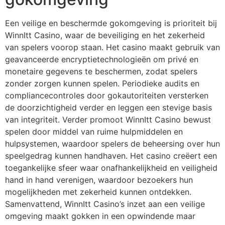
Een veilige en beschermde gokomgeving is prioriteit bij
WinnItt Casino, waar de beveiliging en het zekerheid
van spelers voorop staan. Het casino maakt gebruik van
geavanceerde encryptietechnologieën om privé en
monetaire gegevens te beschermen, zodat spelers
zonder zorgen kunnen spelen. Periodieke audits en
compliancecontroles door gokautoriteiten versterken
de doorzichtigheid verder en leggen een stevige basis
van integriteit. Verder promoot WinnItt Casino bewust
spelen door middel van ruime hulpmiddelen en
hulpsystemen, waardoor spelers de beheersing over hun
speelgedrag kunnen handhaven. Het casino creëert een
toegankelijke sfeer waar onafhankelijkheid en veiligheid
hand in hand verenigen, waardoor bezoekers hun
mogelijkheden met zekerheid kunnen ontdekken.
Samenvattend, WinnItt Casino’s inzet aan een veilige
omgeving maakt gokken in een opwindende maar