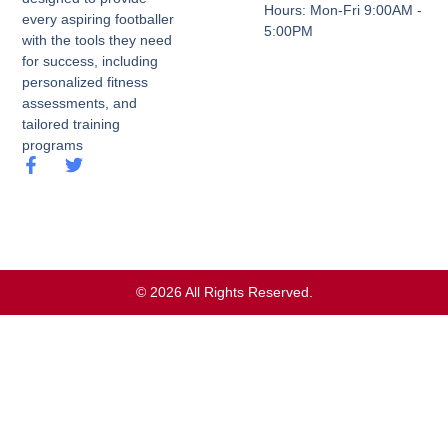
Hours: Mon-Fri 9:00AM -
every aspiring footballer
5:00PM
with the tools they need
for success, including
personalized fitness
assessments, and
tailored training
programs
© 2026 All Rights Reserved.