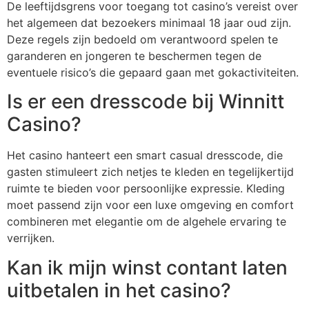
De leeftijdsgrens voor toegang tot casino’s vereist over
het algemeen dat bezoekers minimaal 18 jaar oud zijn.
Deze regels zijn bedoeld om verantwoord spelen te
garanderen en jongeren te beschermen tegen de
eventuele risico’s die gepaard gaan met gokactiviteiten.
Is er een dresscode bij Winnitt
Casino?
Het casino hanteert een smart casual dresscode, die
gasten stimuleert zich netjes te kleden en tegelijkertijd
ruimte te bieden voor persoonlijke expressie. Kleding
moet passend zijn voor een luxe omgeving en comfort
combineren met elegantie om de algehele ervaring te
verrijken.
Kan ik mijn winst contant laten
uitbetalen in het casino?