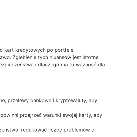
d kart kredytowych po portfele
two. Zgłębienie tych niuansów jest istotne
ezpieczeństwa i dlaczego ma to ważność dla
zne, przelewy bankowe i kryptowaluty, aby
powinni przejrzeć warunki swojej karty, aby
pieczeństwo, redukować liczbę problemów o