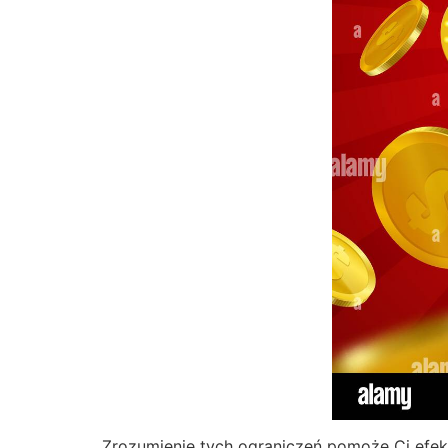
Zrozumienie tych ograniczeń pomoże Ci efek