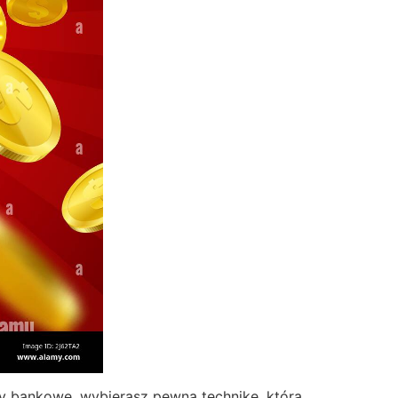
y bankowe, wybierasz pewną technikę, która