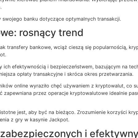
.
 swojego banku dotyczące optymalnych transakcji.
owe: rosnący trend
 jak transfery bankowe, wciąż cieszą się popularnością, k
ot.
y ich efektywnością i bezpieczeństwem, bazującym na tech
iejsza opłaty transakcyjne i skróca okres przetwarzania.
ików online wyraziło chęć używaniem z kryptowalut, co 
ść zapewniana przez operacje kryptowalutowe idealnie pa
totne jest, aby być na bieżąco. Zrozumienie korzyści kr
nia z gry w kasynie Jackpot.
abezpieczonych i efektywnyc