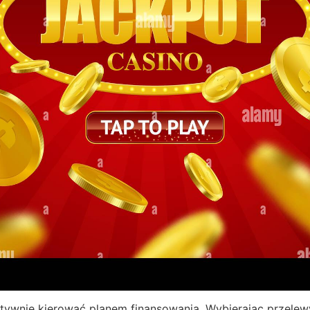
tywnie kierować planem finansowania. Wybierając przelew