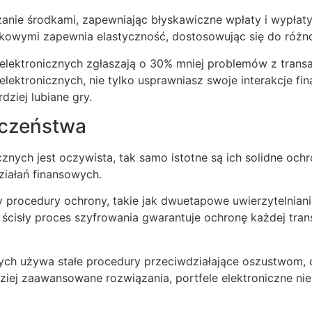
zanie środkami, zapewniając błyskawiczne wpłaty i wypłat
owymi zapewnia elastyczność, dostosowując się do różno
li elektronicznych zgłaszają o 30% mniej problemów z tran
elektronicznych, nie tylko usprawniasz swoje interakcje f
dziej lubiane gry.
eczeństwa
znych jest oczywista, tak samo istotne są ich solidne och
ziałań finansowych.
sy procedury ochrony, takie jak dwuetapowe uwierzytelnian
cisły proces szyfrowania gwarantuje ochronę każdej trans
nych używa stałe procedury przeciwdziałające oszustwom, 
iej zaawansowane rozwiązania, portfele elektroniczne nie