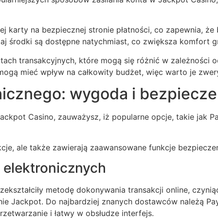
j karty na bezpiecznej stronie płatności, co zapewnia, ż
zaj środki są dostępne natychmiast, co zwiększa komfort g
tach transakcyjnych, które mogą się różnić w zależnośc
 mogą mieć wpływ na całkowity budżet, więc warto je zwer
onicznego: wygoda i bezpiecz
ckpot Casino, zauważysz, iż popularne opcje, takie jak PayP
sakcje, ale także zawierają zaawansowane funkcje bezpiecz
 elektronicznych
zekształciły metodę dokonywania transakcji online, czyniąc
e Jackpot. Do najbardziej znanych dostawców należą PayPal,
rzetwarzanie i łatwy w obsłudze interfejs.