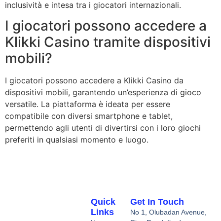
inclusività e intesa tra i giocatori internazionali.
I giocatori possono accedere a
Klikki Casino tramite dispositivi
mobili?
I giocatori possono accedere a Klikki Casino da
dispositivi mobili, garantendo un’esperienza di gioco
versatile. La piattaforma è ideata per essere
compatibile con diversi smartphone e tablet,
permettendo agli utenti di divertirsi con i loro giochi
preferiti in qualsiasi momento e luogo.
Quick
Get In Touch
Links
No 1, Olubadan Avenue,