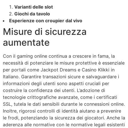
Varianti delle slot
Giochi da tavolo
Esperienze con croupier dal vivo
Misure di sicurezza
aumentate
Con il gaming online continua a crescere in fama, la
necessità di potenziare le misure protettive è essenziale
per portali come Jackpot Dreams e Casino Klikki in
Italiano. Garantire transazioni sicure e salvaguardare i
informazioni degli utenti sono aspetti cruciali per
costruire la confidenza dei utenti. L’adozione di
tecnologie crittografiche avanzate, come i certificati
SSL, tutela le dati sensibili durante le connessioni online.
Inoltre, rigorosi controlli di identità aiutano a prevenire
le frodi, potenziando la sicurezza dei giocatori. Anche la
aderenza alle normative con le normative legali esistenti