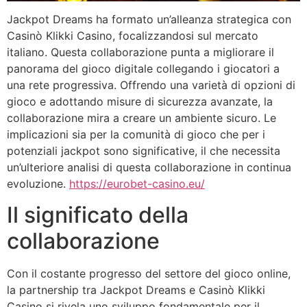
Jackpot Dreams ha formato un’alleanza strategica con
Casinò Klikki Casino, focalizzandosi sul mercato
italiano. Questa collaborazione punta a migliorare il
panorama del gioco digitale collegando i giocatori a
una rete progressiva. Offrendo una varietà di opzioni di
gioco e adottando misure di sicurezza avanzate, la
collaborazione mira a creare un ambiente sicuro. Le
implicazioni sia per la comunità di gioco che per i
potenziali jackpot sono significative, il che necessita
un’ulteriore analisi di questa collaborazione in continua
evoluzione.
https://eurobet-casino.eu/
Il significato della
collaborazione
Con il costante progresso del settore del gioco online,
la partnership tra Jackpot Dreams e Casinò Klikki
Casino si rivela uno sviluppo fondamentale per il