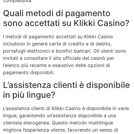
complessiva.
Quali metodi di pagamento
sono accettati su Klikki Casino?
I metodi di pagamento accettati su Klikki Casino
includono in genere carte di credito e di debito,
portafogli elettronici e bonifici bancari. Gli utenti sono
invitati a consultare il sito ufficiale del casinò per
l’elenco più recente e esaustivo delle opzioni di
pagamento disponibili.
L’assistenza clienti è disponibile
in più lingue?
L’assistenza clienti di Klikki Casino è disponibile in varie
lingue, garantendo un’assistenza disponibile a una
clientela eterogenea. Questo metodo multilingue
migliora l’esperienza utente, favorendo un senso di