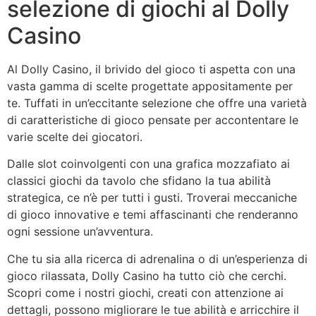
selezione di giochi al Dolly
Casino
Al Dolly Casino, il brivido del gioco ti aspetta con una
vasta gamma di scelte progettate appositamente per
te. Tuffati in un’eccitante selezione che offre una varietà
di caratteristiche di gioco pensate per accontentare le
varie scelte dei giocatori.
Dalle slot coinvolgenti con una grafica mozzafiato ai
classici giochi da tavolo che sfidano la tua abilità
strategica, ce n’è per tutti i gusti. Troverai meccaniche
di gioco innovative e temi affascinanti che renderanno
ogni sessione un’avventura.
Che tu sia alla ricerca di adrenalina o di un’esperienza di
gioco rilassata, Dolly Casino ha tutto ciò che cerchi.
Scopri come i nostri giochi, creati con attenzione ai
dettagli, possono migliorare le tue abilità e arricchire il