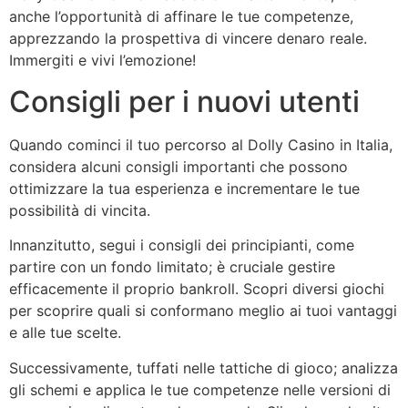
anche l’opportunità di affinare le tue competenze,
apprezzando la prospettiva di vincere denaro reale.
Immergiti e vivi l’emozione!
Consigli per i nuovi utenti
Quando cominci il tuo percorso al Dolly Casino in Italia,
considera alcuni consigli importanti che possono
ottimizzare la tua esperienza e incrementare le tue
possibilità di vincita.
Innanzitutto, segui i consigli dei principianti, come
partire con un fondo limitato; è cruciale gestire
efficacemente il proprio bankroll. Scopri diversi giochi
per scoprire quali si conformano meglio ai tuoi vantaggi
e alle tue scelte.
Successivamente, tuffati nelle tattiche di gioco; analizza
gli schemi e applica le tue competenze nelle versioni di