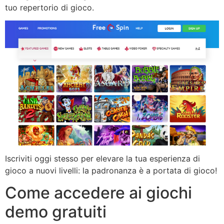
tuo repertorio di gioco.
Iscriviti oggi stesso per elevare la tua esperienza di
gioco a nuovi livelli: la padronanza è a portata di gioco!
Come accedere ai giochi
demo gratuiti