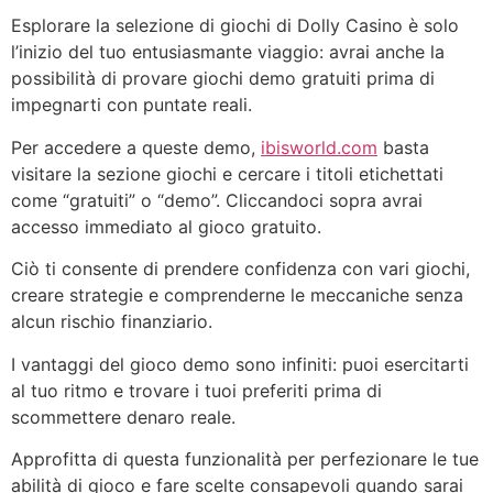
Esplorare la selezione di giochi di Dolly Casino è solo
l’inizio del tuo entusiasmante viaggio: avrai anche la
possibilità di provare giochi demo gratuiti prima di
impegnarti con puntate reali.
Per accedere a queste demo,
ibisworld.com
basta
visitare la sezione giochi e cercare i titoli etichettati
come “gratuiti” o “demo”. Cliccandoci sopra avrai
accesso immediato al gioco gratuito.
Ciò ti consente di prendere confidenza con vari giochi,
creare strategie e comprenderne le meccaniche senza
alcun rischio finanziario.
I vantaggi del gioco demo sono infiniti: puoi esercitarti
al tuo ritmo e trovare i tuoi preferiti prima di
scommettere denaro reale.
Approfitta di questa funzionalità per perfezionare le tue
abilità di gioco e fare scelte consapevoli quando sarai