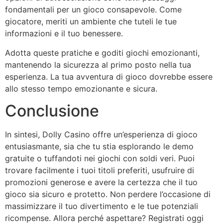
fondamentali per un gioco consapevole. Come
giocatore, meriti un ambiente che tuteli le tue
informazioni e il tuo benessere.
Adotta queste pratiche e goditi giochi emozionanti,
mantenendo la sicurezza al primo posto nella tua
esperienza. La tua avventura di gioco dovrebbe essere
allo stesso tempo emozionante e sicura.
Conclusione
In sintesi, Dolly Casino offre un’esperienza di gioco
entusiasmante, sia che tu stia esplorando le demo
gratuite o tuffandoti nei giochi con soldi veri. Puoi
trovare facilmente i tuoi titoli preferiti, usufruire di
promozioni generose e avere la certezza che il tuo
gioco sia sicuro e protetto. Non perdere l’occasione di
massimizzare il tuo divertimento e le tue potenziali
ricompense. Allora perché aspettare? Registrati oggi