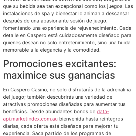
que su bebida sea tan excepcional como los juegos. Las
instalaciones de spa y bienestar le animan a descansar
después de una apasionante sesión de juego,
fomentando una experiencia de rejuvenecimiento. Cada
detalle en Caspero está cuidadosamente diseñado para
quienes desean no solo entretenimiento, sino una huida
memorable a la elegancia y la comodidad.
Promociones excitantes:
maximice sus ganancias
En Caspero Casino, no solo disfrutarás de la adrenalina
del juego; también descubrirás una variedad de
atractivas promociones diseñadas para aumentar tus
beneficios. Desde abundantes bonos de
data-
api.marketindex.com.au
bienvenida hasta reintegros
diarias, cada oferta está diseñada para mejorar tu
experiencia. Saca partido de los programas de