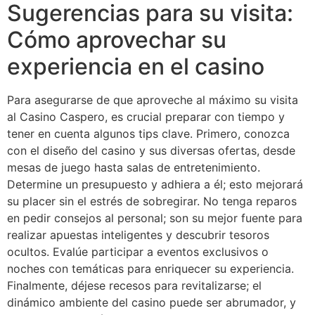
Sugerencias para su visita:
Cómo aprovechar su
experiencia en el casino
Para asegurarse de que aproveche al máximo su visita
al Casino Caspero, es crucial preparar con tiempo y
tener en cuenta algunos tips clave. Primero, conozca
con el diseño del casino y sus diversas ofertas, desde
mesas de juego hasta salas de entretenimiento.
Determine un presupuesto y adhiera a él; esto mejorará
su placer sin el estrés de sobregirar. No tenga reparos
en pedir consejos al personal; son su mejor fuente para
realizar apuestas inteligentes y descubrir tesoros
ocultos. Evalúe participar a eventos exclusivos o
noches con temáticas para enriquecer su experiencia.
Finalmente, déjese recesos para revitalizarse; el
dinámico ambiente del casino puede ser abrumador, y