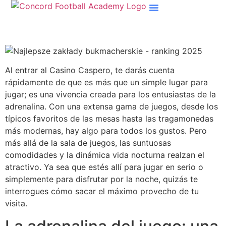
Contact Us
Al entrar al Casino Caspero, te darás cuenta
rápidamente de que es más que un simple lugar para
jugar; es una vivencia creada para los entusiastas de la
adrenalina. Con una extensa gama de juegos, desde los
típicos favoritos de las mesas hasta las tragamonedas
más modernas, hay algo para todos los gustos. Pero
más allá de la sala de juegos, las suntuosas
comodidades y la dinámica vida nocturna realzan el
atractivo. Ya sea que estés allí para jugar en serio o
simplemente para disfrutar por la noche, quizás te
interrogues cómo sacar el máximo provecho de tu
visita.