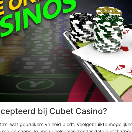
cepteerd bij Cubet Casino?
a’s, wat gebruikers vrijheid biedt. Veelgebruikte mogelijkh
e regio’s soepel kunnen deelnemen zonder dat valutabarrièr