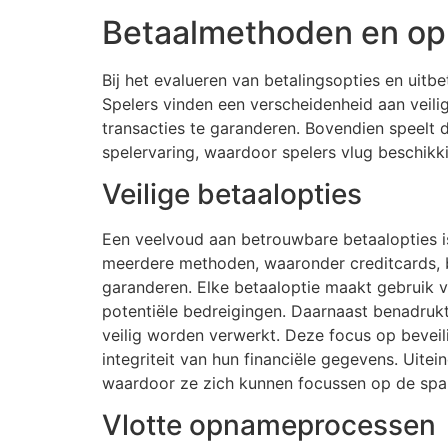
Betaalmethoden en o
Bij het evalueren van betalingsopties en uitb
Spelers vinden een verscheidenheid aan veili
transacties te garanderen. Bovendien speelt d
spelervaring, waardoor spelers vlug beschikk
Veilige betaalopties
Een veelvoud aan betrouwbare betaalopties is 
meerdere methoden, waaronder creditcards, b
garanderen. Elke betaaloptie maakt gebruik 
potentiële bedreigingen. Daarnaast benadrukt 
veilig worden verwerkt. Deze focus op beveil
integriteit van hun financiële gegevens. Uite
waardoor ze zich kunnen focussen op de spann
Vlotte opnameprocessen