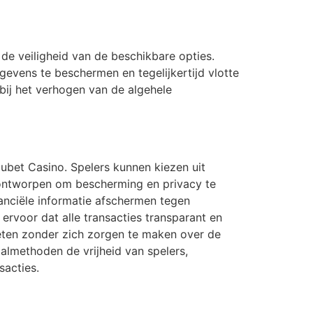
 de veiligheid van de beschikbare opties.
evens te beschermen en tegelijkertijd vlotte
 bij het verhogen van de algehele
Cubet Casino. Spelers kunnen kiezen uit
 ontworpen om bescherming en privacy te
anciële informatie afschermen tegen
ervoor dat alle transacties transparant en
ieten zonder zich zorgen te maken over de
aalmethoden de vrijheid van spelers,
sacties.