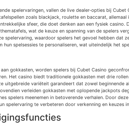
ende spelervaringen, vallen de live dealer-opties bij Cubet
 tafelspellen zoals blackjack, roulette en baccarat, allemaa
antrekkelijke sfeer, die doet denken aan een fysiek casino
thematafels, wat de keuze en spanning van de spelers vergr
 spelervaring, waardoor spelers het gevoel hebben dat ze z
m hun spelsessies te personaliseren, wat uiteindelijk het sp
d aan gokkasten, worden spelers bij Cubet Casino geconfro
en. Het casino biedt traditionele gokkasten met drie rolle
ze uitgebreide variëteit garandeert dat zowel beginnende a
jl. Bovendien verleiden gokkasten met oplopende jackpots d
hines spelers meenemen in betoverende verhalen. Door deze
un spelervaring te verbeteren door verkenning en keuzes in
ligingsfuncties