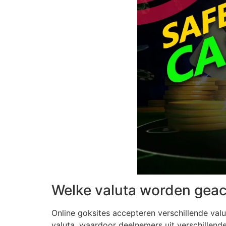
Welke valuta worden geac
Online goksites accepteren verschillende valut
valuta, waardoor deelnemers uit verschillend