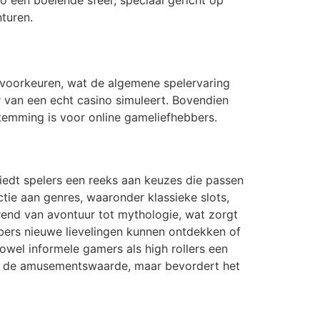
turen.
rsvoorkeuren, wat de algemene spelervaring
r van een echt casino simuleert. Bovendien
stemming is voor online gameliefhebbers.
iedt spelers een reeks aan keuzes die passen
ctie aan genres, waaronder klassieke slots,
ërend van avontuur tot mythologie, wat zorgt
ebbers nieuwe lievelingen kunnen ontdekken of
wel informele gamers als high rollers een
leen de amusementswaarde, maar bevordert het