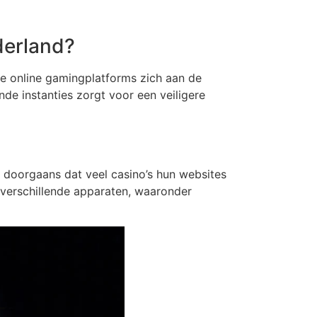
derland?
ke online gamingplatforms zich aan de
e instanties zorgt voor een veiligere
 doorgaans dat veel casino’s hun websites
verschillende apparaten, waaronder