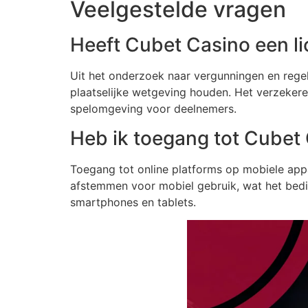
Veelgestelde vragen
Heeft Cubet Casino een li
Uit het onderzoek naar vergunningen en regel
plaatselijke wetgeving houden. Het verzekere
spelomgeving voor deelnemers.
Heb ik toegang tot Cubet
Toegang tot online platforms op mobiele app
afstemmen voor mobiel gebruik, wat het bed
smartphones en tablets.