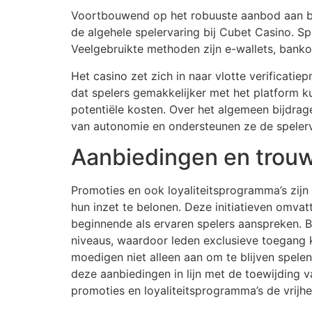
Voortbouwend op het robuuste aanbod aan betr
de algehele spelervaring bij Cubet Casino. Sp
Veelgebruikte methoden zijn e-wallets, banko
Het casino zet zich in naar vlotte verificati
dat spelers gemakkelijker met het platform k
potentiële kosten. Over het algemeen bijdrag
van autonomie en ondersteunen ze de spelerv
Aanbiedingen en tro
Promoties en ook loyaliteitsprogramma’s zijn
hun inzet te belonen. Deze initiatieven omva
beginnende als ervaren spelers aanspreken.
niveaus, waardoor leden exclusieve toegang k
moedigen niet alleen aan om te blijven spel
deze aanbiedingen in lijn met de toewijding v
promoties en loyaliteitsprogramma’s de vrijh