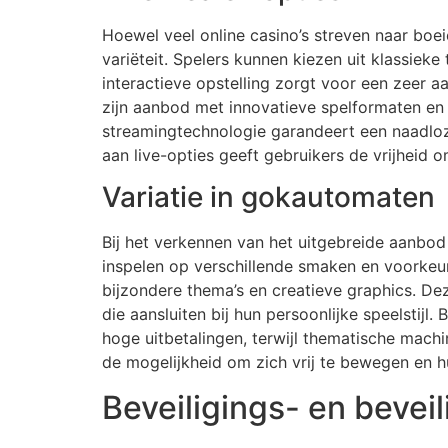
Hoewel veel online casino’s streven naar boei
variëteit. Spelers kunnen kiezen uit klassieke
interactieve opstelling zorgt voor een zeer a
zijn aanbod met innovatieve spelformaten en 
streamingtechnologie garandeert een naadloze
aan live-opties geeft gebruikers de vrijheid o
Variatie in gokautomaten
Bij het verkennen van het uitgebreide aanbo
inspelen op verschillende smaken en voorkeur
bijzondere thema’s en creatieve graphics. De
die aansluiten bij hun persoonlijke speelsti
hoge uitbetalingen, terwijl thematische mac
de mogelijkheid om zich vrij te bewegen en h
Beveiligings- en bevei