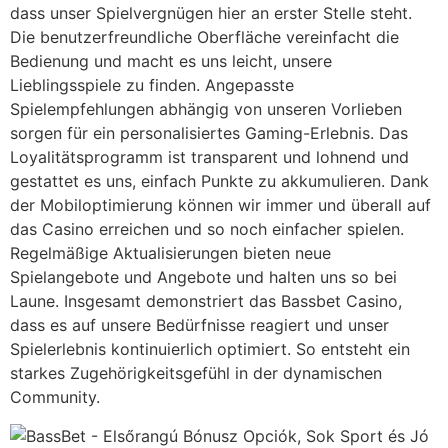
dass unser Spielvergnügen hier an erster Stelle steht.
Die benutzerfreundliche Oberfläche vereinfacht die
Bedienung und macht es uns leicht, unsere
Lieblingsspiele zu finden. Angepasste
Spielempfehlungen abhängig von unseren Vorlieben
sorgen für ein personalisiertes Gaming-Erlebnis. Das
Loyalitätsprogramm ist transparent und lohnend und
gestattet es uns, einfach Punkte zu akkumulieren. Dank
der Mobiloptimierung können wir immer und überall auf
das Casino erreichen und so noch einfacher spielen.
Regelmäßige Aktualisierungen bieten neue
Spielangebote und Angebote und halten uns so bei
Laune. Insgesamt demonstriert das Bassbet Casino,
dass es auf unsere Bedürfnisse reagiert und unser
Spielerlebnis kontinuierlich optimiert. So entsteht ein
starkes Zugehörigkeitsgefühl in der dynamischen
Community.