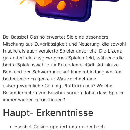
Bei Bassbet Casino erwartet Sie eine besonders
Mischung aus Zuverlässigkeit und Neuerung, die sowohl
frische als auch versierte Spieler anspricht. Die Lizenz
garantiert ein ausgewogenes Spielumfeld, während die
breite Spielauswahl zum Erkunden einlädt. Attraktive
Boni und der Schwerpunkt auf Kundenbindung werfen
bedeutende Fragen auf: Was zeichnet eine
außergewöhnliche Gaming-Plattform aus? Welche
Besonderheiten von Bassbet sorgen dafür, dass Spieler
immer wieder zurückfinden?
Haupt- Erkenntnisse
Bassbet Casino operiert unter einer hoch