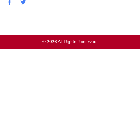
© 2026 All Rights Reserved.