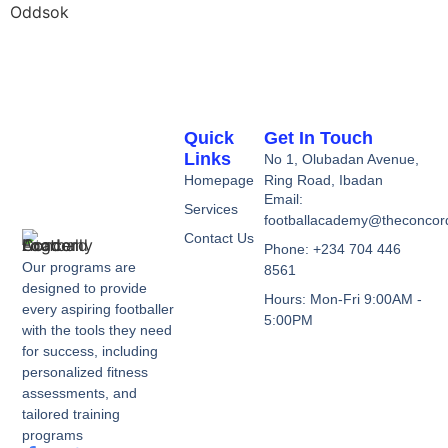
Quick
Get In Touch
Links
No 1, Olubadan Avenue,
Homepage
Ring Road, Ibadan
Email:
Services
footballacademy@theconcor
Contact Us
Phone: +234 704 446
Our programs are
8561
designed to provide
Hours: Mon-Fri 9:00AM -
every aspiring footballer
5:00PM
with the tools they need
for success, including
personalized fitness
assessments, and
tailored training
programs