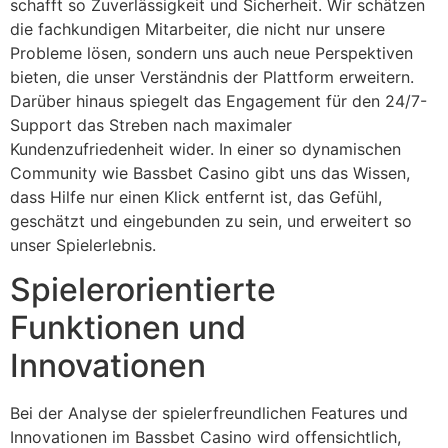
schafft so Zuverlässigkeit und Sicherheit. Wir schätzen
die fachkundigen Mitarbeiter, die nicht nur unsere
Probleme lösen, sondern uns auch neue Perspektiven
bieten, die unser Verständnis der Plattform erweitern.
Darüber hinaus spiegelt das Engagement für den 24/7-
Support das Streben nach maximaler
Kundenzufriedenheit wider. In einer so dynamischen
Community wie Bassbet Casino gibt uns das Wissen,
dass Hilfe nur einen Klick entfernt ist, das Gefühl,
geschätzt und eingebunden zu sein, und erweitert so
unser Spielerlebnis.
Spielerorientierte
Funktionen und
Innovationen
Bei der Analyse der spielerfreundlichen Features und
Innovationen im Bassbet Casino wird offensichtlich,